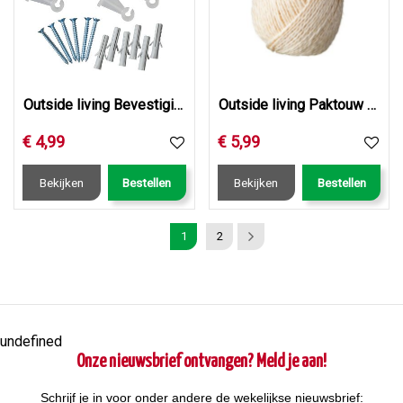
Outside living Bevestigingsset klimrek transp. 6st
Outside living Paktouw sisal l60m
€
4
,
99
€
5
,
99
Bekijken
Bestellen
Bekijken
Bestellen
1
2
undefined
Onze nieuwsbrief ontvangen? Meld je aan!
Schrijf je in voor onder andere de wekelijkse nieuwsbrief: