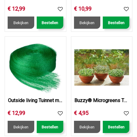
€
12
,
99
€
10
,
99
Bekijken
Bestellen
Bekijken
Bestellen
Outside living Tuinnet mono l10b4m groen
Buzzy® Microgreens Terra Schaaltje Rode Mizuna
€
12
,
99
€
4
,
95
Bekijken
Bestellen
Bekijken
Bestellen