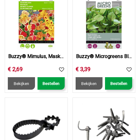
Buzzy® Mimulus, Maskerbloem Queen’s Prize gemengd
Buzzy® Microgreens Bloedzuring
€
2
,
69
€
3
,
39
Bekijken
Bestellen
Bekijken
Bestellen