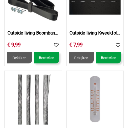
Outside living Boomband rubber/canv. l60b3.8cm 2st
Outside living Kweekfolie aardap. zwrt 0.95x10m
€
9
,
99
€
7
,
99
Bekijken
Bestellen
Bekijken
Bestellen