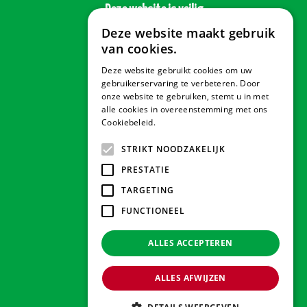
Deze website is veilig
Deze website maakt gebruik
van cookies.
Deze website gebruikt cookies om uw
Veilig betalen
gebruikerservaring te verbeteren. Door
onze website te gebruiken, stemt u in met
alle cookies in overeenstemming met ons
Cookiebeleid.
Lees verder
Contact & Openingstijden
STRIKT NOODZAKELIJK
PRESTATIE
Tuindorado Drachten
TARGETING
FUNCTIONEEL
Tuindorado Gorredijk
ALLES ACCEPTEREN
Tuindorado Wolvega
ALLES AFWIJZEN
© 2026 Tuindorado
Green Solutions