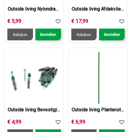
Outside living Nylondraad d1.6mm l15m
Outside living Afdekvlies h2b10m 17 gr/m²
€
5
,
99
€
17
,
99
Bekijken
Bestellen
Bekijken
Bestellen
Outside living Bevestigingsset klimrek 8st
Outside living Plantenstok kunststof l300cm d20m
€
4
,
99
€
6
,
99