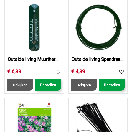
Outside living Muurthermometer metaal groen h30cm
Outside living Spandraad geplastificeerd d3mm l10m
€
6
,
99
€
4
,
99
Bekijken
Bestellen
Bekijken
Bestellen