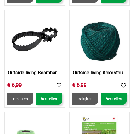
Outside living Boomband rattenstaartsl. l90cm
Outside living Kokostouw groen d3.5mml50m
€
6
,
99
€
6
,
99
Bekijken
Bestellen
Bekijken
Bestellen