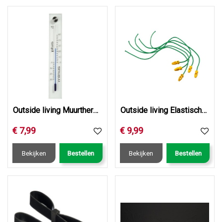
Outside living Muurthermometer kelvin 4 glas
Outside living Elastische band met clip d5mmxl65cm
€
7
,
99
€
9
,
99
Bekijken
Bestellen
Bekijken
Bestellen