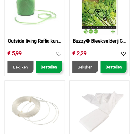
Outside living Raffia kunstof l400m 100g
Buzzy® Bleekselderij Goudgele Zelfblekende 2
€
5
,
99
€
2
,
29
Bekijken
Bestellen
Bekijken
Bestellen