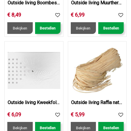
Outside living Boombeschermers h55d6cm 4st
Outside living Muurthermometer metaal wit h30cm
€
8
,
49
€
6
,
99
Bekijken
Bestellen
Bekijken
Bestellen
Outside living Kweekfolie universeel b0.95l5m zwrt
Outside living Raffia natuur 150g
€
6
,
09
€
5
,
99
Bekijken
Bestellen
Bekijken
Bestellen