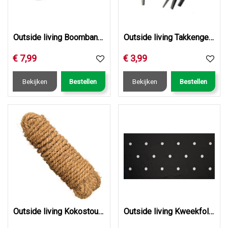
Outside living Boomband rattenstaartsl. l60cm 2st
Outside living Takkengeleiders metaal d10mm 10st
€
7
,
99
€
3
,
99
Bekijken
Bestellen
Bekijken
Bestellen
Outside living Kokostouw l15m
Outside living Kweekfolie voor sla zwart b0.95l5m