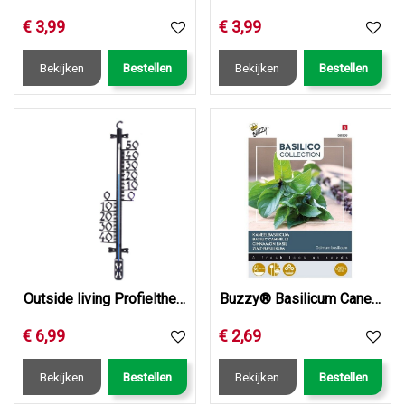
€
3
,
99
€
3
,
99
Bekijken
Bestellen
Bekijken
Bestellen
Outside living Profielthermomtr galilei 2 kunststf
Buzzy® Basilicum Canella
€
6
,
99
€
2
,
69
Bekijken
Bestellen
Bekijken
Bestellen