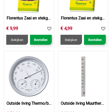
Florentus Zaai en stekgrond 40L
Florentus Zaai en stekgrond 10L
€
9
,
99
€
4
,
99
Bekijken
Bestellen
Bekijken
Bestellen
Outside living Thermo/baro+vochtigheidsmeter d20cm
Outside living Muurthermometer kelvin 13 aluminium