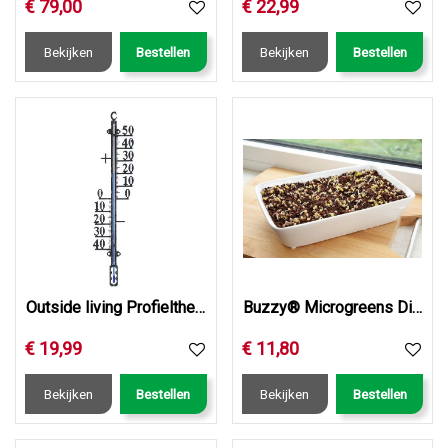
€
79
,
00
€
22
,
99
Bekijken
Bestellen
Bekijken
Bestellen
Outside living Profielthermometer galilei 3 metaal
Buzzy® Microgreens Dish Daikon Radijs (6)
€
19
,
99
€
11
,
80
Bekijken
Bestellen
Bekijken
Bestellen