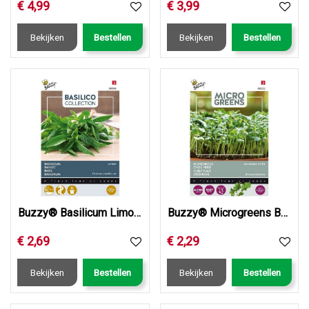
€
4
,
99
€
3
,
99
Bekijken
Bestellen
Bekijken
Bestellen
Buzzy® Basilicum Limone
Buzzy® Microgreens Boerenkool
€
2
,
69
€
2
,
29
Bekijken
Bestellen
Bekijken
Bestellen