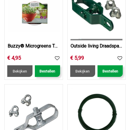
Buzzy® Microgreens Terra Schaaltje Boerenkool
Outside living Draadspanset+2 draadklemmen groen
€
4
,
95
€
5
,
99
Bekijken
Bestellen
Bekijken
Bestellen