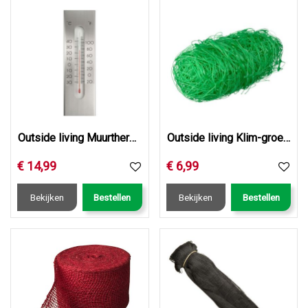
Outside living Muurthermometer kelvin 7 aluminium
Outside living Klim-groei-en geleidenet l5b2m grn
€
14
,
99
€
6
,
99
Bekijken
Bestellen
Bekijken
Bestellen