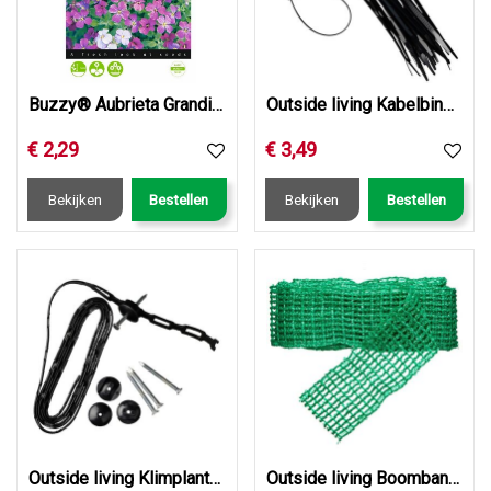
Buzzy® Aubrieta Grandiflora gemengd
Outside living Kabelbinders nylon l20cm 25st
€
2
,
29
€
3
,
49
Bekijken
Bestellen
Bekijken
Bestellen
Outside living Klimplantband l150cm
Outside living Boomband universeel l2m b4cm