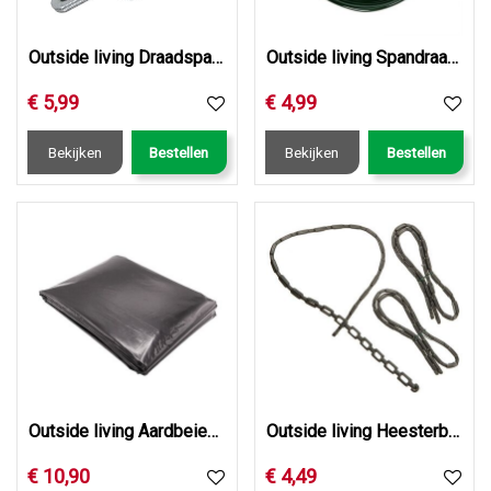
Outside living Draadspanset+2 draadklemmen gegalv.
Outside living Spandraad geplastific. d1.4mm l30m
€
5
,
99
€
4
,
99
Bekijken
Bestellen
Bekijken
Bestellen
Outside living Aardbeienfolie geperfor. h1.40l10m
Outside living Heesterband l54cm 3st
€
10
,
90
€
4
,
49