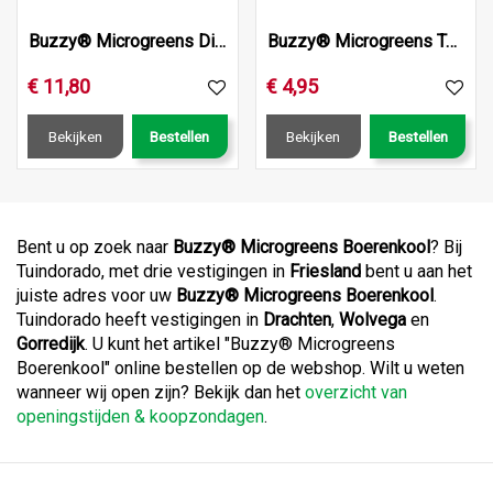
Buzzy® Microgreens Dish Daikon Radijs (6)
Buzzy® Microgreens Terra Schaaltje Rode Mizuna
€
11
,
80
€
4
,
95
Bekijken
Bestellen
Bekijken
Bestellen
Bent u op zoek naar
Buzzy® Microgreens Boerenkool
? Bij
Tuindorado, met drie vestigingen in
Friesland
bent u aan het
juiste adres voor uw
Buzzy® Microgreens Boerenkool
.
Tuindorado heeft vestigingen in
Drachten
,
Wolvega
en
Gorredijk
. U kunt het artikel "Buzzy® Microgreens
Boerenkool" online bestellen op de webshop. Wilt u weten
wanneer wij open zijn? Bekijk dan het
overzicht van
openingstijden & koopzondagen
.