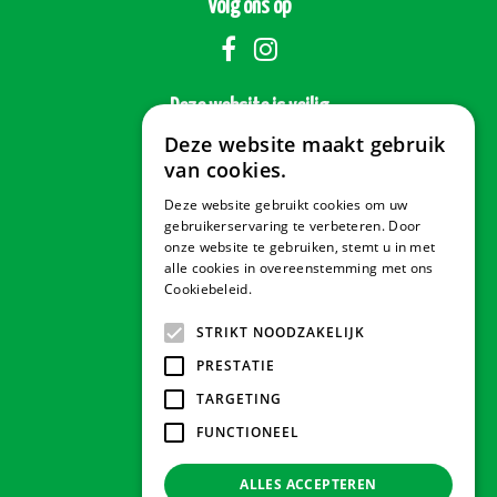
Volg ons op
Deze website is veilig
Deze website maakt gebruik
van cookies.
Deze website gebruikt cookies om uw
Veilig betalen
gebruikerservaring te verbeteren. Door
onze website te gebruiken, stemt u in met
alle cookies in overeenstemming met ons
Cookiebeleid.
Lees verder
Contact & Openingstijden
STRIKT NOODZAKELIJK
PRESTATIE
Tuindorado Drachten
TARGETING
FUNCTIONEEL
Tuindorado Gorredijk
ALLES ACCEPTEREN
Tuindorado Wolvega