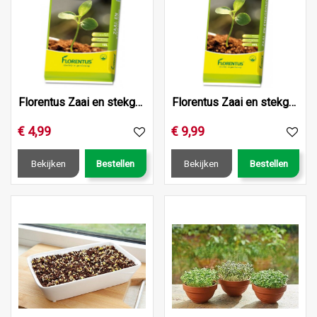
Florentus Zaai en stekgrond 10L
Florentus Zaai en stekgrond 40L
€
4
,
99
€
9
,
99
Bekijken
Bestellen
Bekijken
Bestellen