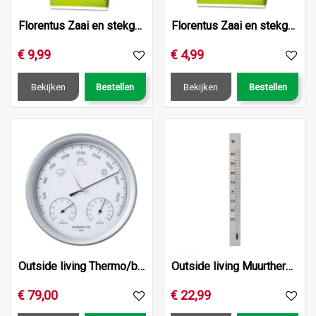
Florentus Zaai en stekgrond 40L
Florentus Zaai en stekgrond 10L
€
9
,
99
€
4
,
99
Bekijken
Bestellen
Bekijken
Bestellen
Outside living Thermo/baro+vochtigheidsmeter d20cm
Outside living Muurthermometer kelvin 13 aluminium
€
79
,
00
€
22
,
99