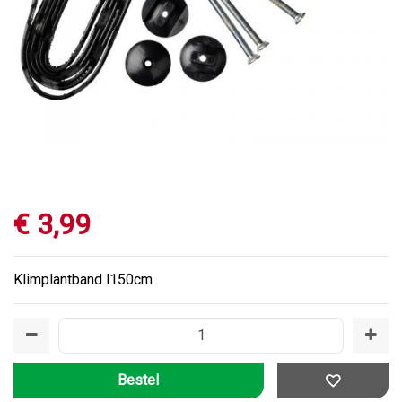
€
3
,
99
Klimplantband l150cm