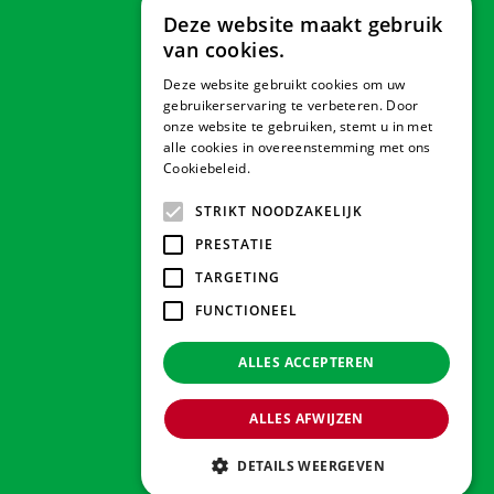
Deze website maakt gebruik
van cookies.
Deze website gebruikt cookies om uw
Veilig betalen
gebruikerservaring te verbeteren. Door
onze website te gebruiken, stemt u in met
alle cookies in overeenstemming met ons
Cookiebeleid.
Lees verder
Contact & Openingstijden
STRIKT NOODZAKELIJK
PRESTATIE
Tuindorado Drachten
TARGETING
FUNCTIONEEL
Tuindorado Gorredijk
ALLES ACCEPTEREN
Tuindorado Wolvega
ALLES AFWIJZEN
© 2026 Tuindorado
Green Solutions
DETAILS WEERGEVEN
Privacy policy