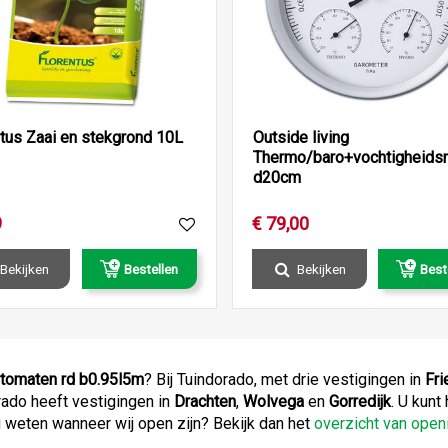
ntus Zaai en stekgrond 10L
Outside living
Thermo/baro+vochtigheids
d20cm
9
€
79
,
00
Bekijken
Bestellen
Bekijken
Best
 tomaten rd b0.95l5m
? Bij Tuindorado, met drie vestigingen in
Fri
rado heeft vestigingen in
Drachten
,
Wolvega
en
Gorredijk
. U kunt
u weten wanneer wij open zijn? Bekijk dan het
overzicht van ope