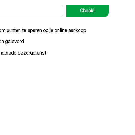
Check!
 om punten te sparen op je online aankoop
en geleverd
indorado bezorgdienst