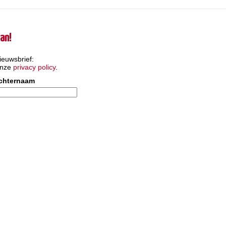
an!
ieuwsbrief:
onze
privacy policy
.
chternaam