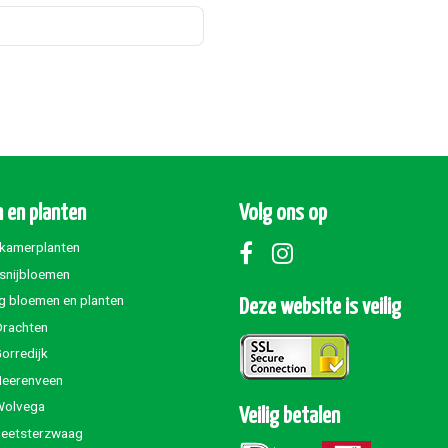
 en planten
Volg ons op
 kamerplanten
 snijbloemen
g bloemen en planten
Deze website is veilig
Drachten
orredijk
Heerenveen
Wolvega
Veilig betalen
Beetsterzwaag