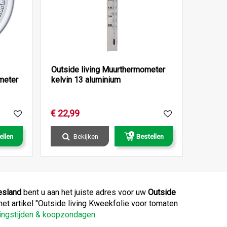
Outside living Muurthermometer
meter
kelvin 13 aluminium
€
22
,
99
ellen
Bekijken
Bestellen
esland
bent u aan het juiste adres voor uw
Outside
 het artikel "Outside living Kweekfolie voor tomaten
ningstijden & koopzondagen
.