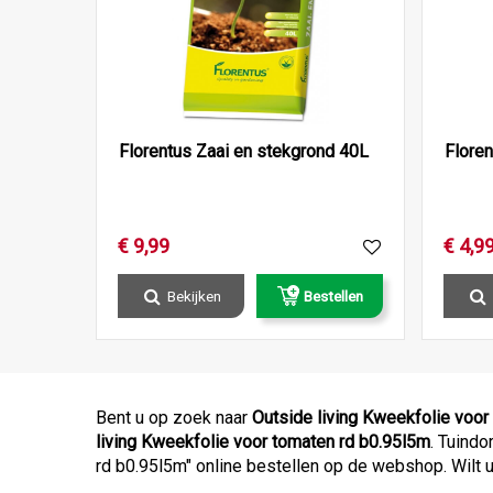
Florentus Zaai en stekgrond 40L
Flore
€
9
,
99
€
4
,
9
Bekijken
Bestellen
Bent u op zoek naar
Outside living Kweekfolie voor
living Kweekfolie voor tomaten rd b0.95l5m
. Tuindo
rd b0.95l5m" online bestellen op de webshop. Wilt 