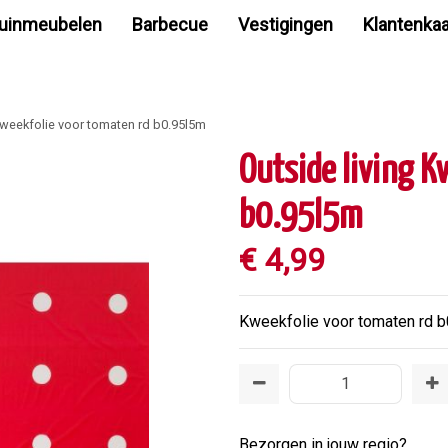
uinmeubelen
Barbecue
Vestigingen
Klantenkaa
Kweekfolie voor tomaten rd b0.95l5m
Outside living K
b0.95l5m
€
4
,
99
Kweekfolie voor tomaten rd 
Bezorgen in jouw regio?