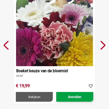
Boeket keuze van de bloemist
Gem
vanaf
€
19
,
99
€
1
Bekijken
Bestellen