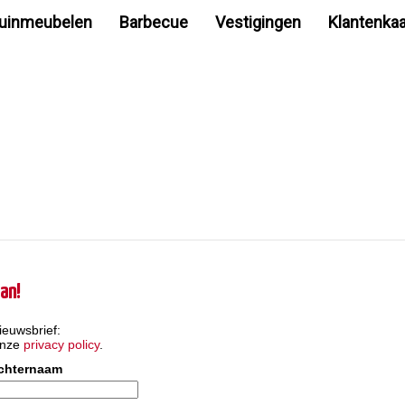
uinmeubelen
Barbecue
Vestigingen
Klantenkaa
an!
ieuwsbrief:
onze
privacy policy
.
chternaam