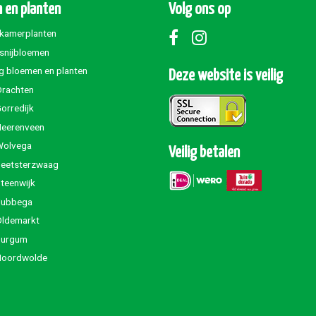
 en planten
Volg ons op
 kamerplanten
 snijbloemen
g bloemen en planten
Deze website is veilig
Drachten
orredijk
Heerenveen
Wolvega
Veilig betalen
Beetsterzwaag
teenwijk
Jubbega
Oldemarkt
Burgum
Noordwolde