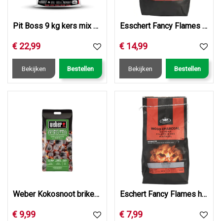
Pit Boss 9 kg kers mix hardhout pellets
Esschert Fancy Flames briketten 10 kg
€
22
,
99
€
14
,
99
Bekijken
Bestellen
Bekijken
Bestellen
Weber Kokosnoot briketten 4kg
Eschert Fancy Flames houtskool 3kg
€
9
,
99
€
7
,
99