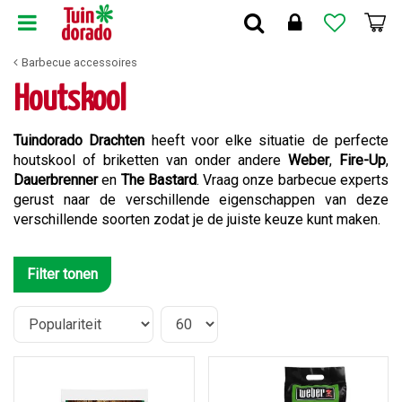
G
a
n
Barbecue accessoires
a
a
Houtskool
r
c
Tuindorado Drachten
heeft voor elke situatie de perfecte
o
houtskool of briketten van onder andere
Weber
,
Fire-Up
,
n
Dauerbrenner
en
The Bastard
. Vraag onze barbecue experts
t
gerust naar de verschillende eigenschappen van deze
e
verschillende soorten zodat je de juiste keuze kunt maken.
n
t
Filter tonen