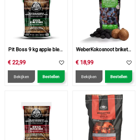
Pit Boss 9 kg apple blend hardhout pellets
WeberKokosnoot briketten 8kg
€
22
,
99
€
18
,
99
Bekijken
Bestellen
Bekijken
Bestellen