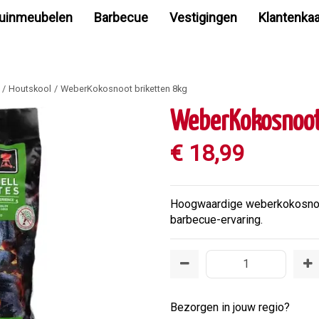
uinmeubelen
Barbecue
Vestigingen
Klantenkaa
Houtskool
WeberKokosnoot briketten 8kg
WeberKokosnoot 
€
18
,
99
Hoogwaardige weberkokosnoot
barbecue-ervaring.
Bezorgen in jouw regio?