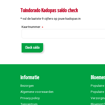
Tuindorado Kadopas saldo check
* vul de laatste 9 cijfers op jouw kadopas in
Kaartnummer:
*
Check saldo
Informatie
Bloemen
Bezorgen
Populaire
Algemene voorwaarden
Populaire
Privacy policy
Verzorgin
Tuincentrum
Bloemist 