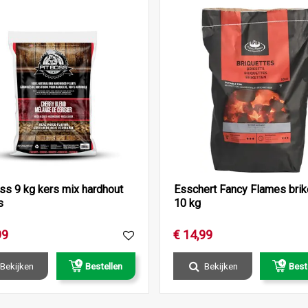
ss 9 kg kers mix hardhout
Esschert Fancy Flames brik
s
10 kg
99
€
14
,
99
Bekijken
Bestellen
Bekijken
Best