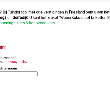
? Bij Tuindorado, met drie vestigingen in
Friesland
bent u aan het
ega
en
Gorredijk
. U kunt het artikel "WeberKokosnoot briketten 
 openingstijden & koopzondagen
.
an!
ieuwsbrief:
onze
privacy policy
.
chternaam