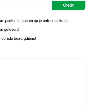
Check!
 om punten te sparen op je online aankoop
en geleverd
indorado bezorgdienst