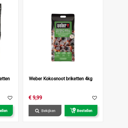
etten
Weber Kokosnoot briketten 4kg
€
9
,
99
ellen
Bekijken
Bestellen