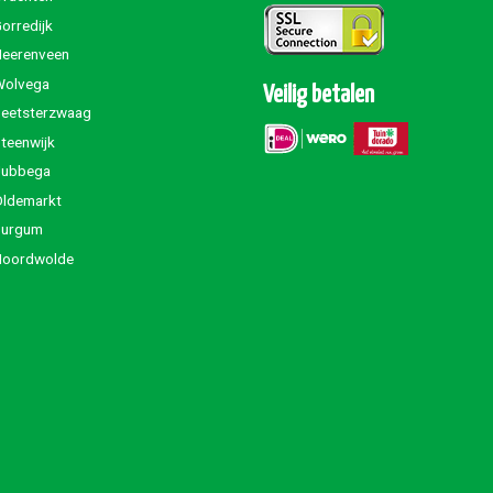
orredijk
Heerenveen
Wolvega
Veilig betalen
Beetsterzwaag
teenwijk
Jubbega
Oldemarkt
Burgum
Noordwolde