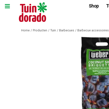
Ga
Shop
T
naar
content
Home
Producten
Tuin
Barbecues
Barbecue accessoires