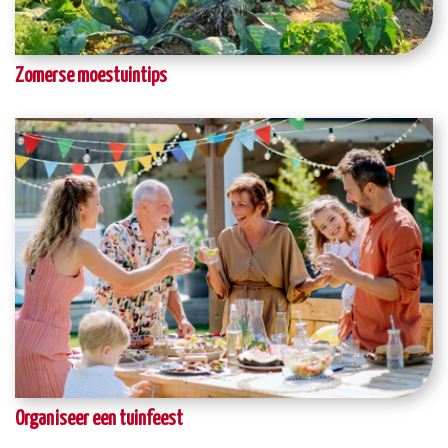
Zomerse moestuintips
Organiseer een tuinfeest