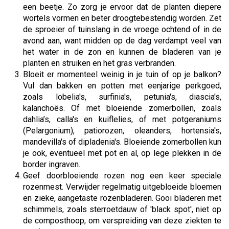
een beetje. Zo zorg je ervoor dat de planten diepere
wortels vormen en beter droogtebestendig worden. Zet
de sproeier of tuinslang in de vroege ochtend of in de
avond aan, want midden op de dag verdampt veel van
het water in de zon en kunnen de bladeren van je
planten en struiken en het gras verbranden.
Bloeit er momenteel weinig in je tuin of op je balkon?
Vul dan bakken en potten met eenjarige perkgoed,
zoals lobelia's, surfinia's, petunia's, diascia's,
kalanchoës. Of met bloeiende zomerbollen, zoals
dahlia’s, calla's en kuiflelies, of met potgeraniums
(Pelargonium), patiorozen, oleanders, hortensia's,
mandevilla's of dipladenia's. Bloeiende zomerbollen kun
je ook, eventueel met pot en al, op lege plekken in de
border ingraven.
Geef doorbloeiende rozen nog een keer speciale
rozenmest. Verwijder regelmatig uitgebloeide bloemen
en zieke, aangetaste rozenbladeren. Gooi bladeren met
schimmels, zoals sterroetdauw of 'black spot', niet op
de composthoop, om verspreiding van deze ziekten te