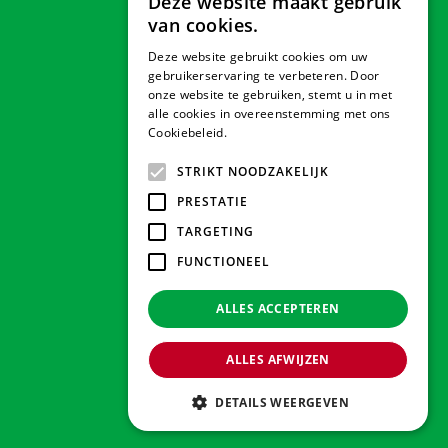
Deze website maakt gebruik
van cookies.
Deze website gebruikt cookies om uw
Veilig betalen
gebruikerservaring te verbeteren. Door
onze website te gebruiken, stemt u in met
alle cookies in overeenstemming met ons
Cookiebeleid.
Lees verder
Contact & Openingstijden
STRIKT NOODZAKELIJK
PRESTATIE
Tuindorado Drachten
TARGETING
FUNCTIONEEL
Tuindorado Gorredijk
ALLES ACCEPTEREN
Tuindorado Wolvega
ALLES AFWIJZEN
© 2026 Tuindorado
Green Solutions
DETAILS WEERGEVEN
Privacy policy