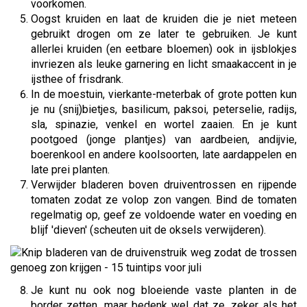
voorkomen.
Oogst kruiden en laat de kruiden die je niet meteen
gebruikt drogen om ze later te gebruiken. Je kunt
allerlei kruiden (en eetbare bloemen) ook in ijsblokjes
invriezen als leuke garnering en licht smaakaccent in je
ijsthee of frisdrank.
In de moestuin, vierkante-meterbak of grote potten kun
je nu (snij)bietjes, basilicum, paksoi, peterselie, radijs,
sla, spinazie, venkel en wortel zaaien. En je kunt
pootgoed (jonge plantjes) van aardbeien, andijvie,
boerenkool en andere koolsoorten, late aardappelen en
late prei planten.
Verwijder bladeren boven druiventrossen en rijpende
tomaten zodat ze volop zon vangen. Bind de tomaten
regelmatig op, geef ze voldoende water en voeding en
blijf 'dieven' (scheuten uit de oksels verwijderen).
Je kunt nu ook nog bloeiende vaste planten in de
border zetten, maar bedenk wel dat ze, zeker als het