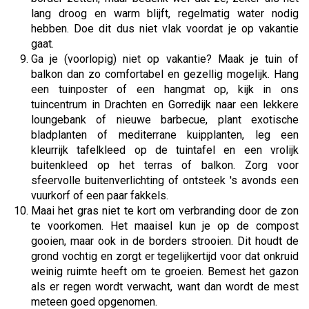
lang droog en warm blijft, regelmatig water nodig
hebben. Doe dit dus niet vlak voordat je op vakantie
gaat.
Ga je (voorlopig) niet op vakantie? Maak je tuin of
balkon dan zo comfortabel en gezellig mogelijk. Hang
een tuinposter of een hangmat op, kijk in ons
tuincentrum in Drachten en Gorredijk naar een lekkere
loungebank of nieuwe barbecue, plant exotische
bladplanten of mediterrane kuipplanten, leg een
kleurrijk tafelkleed op de tuintafel en een vrolijk
buitenkleed op het terras of balkon. Zorg voor
sfeervolle buitenverlichting of ontsteek 's avonds een
vuurkorf of een paar fakkels.
Maai het gras niet te kort om verbranding door de zon
te voorkomen. Het maaisel kun je op de compost
gooien, maar ook in de borders strooien. Dit houdt de
grond vochtig en zorgt er tegelijkertijd voor dat onkruid
weinig ruimte heeft om te groeien. Bemest het gazon
als er regen wordt verwacht, want dan wordt de mest
meteen goed opgenomen.