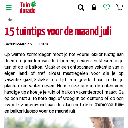
G
a
n
Blog
a
a
15 tuintips voor de maand juli
r
c
Gepubliceerd op
1 juli 2026
o
n
Op warme zomerdagen moet je het vooral lekker rustig aan
t
doen en genieten van de bloemen, geuren en kleuren in je
e
tuin of op je balkon. Maak er een ontspannen vakantie van in
n
eigen land, of tref alvast maatregelen voor als je op
t
vakantie gaat,.Schakel op tijd een goede buur in die je
planten kan water geven. Houd onze site in de gaten voor
handige tips hoe je je tuin of balkon vakantieproof maakt. Ga
op een niet al te hete dag, of vroeg in de ochtend of op een
zwoele zomeravond aan de slag met deze
zomerse tuin-
en balkonklusjes voor de maand juli
.