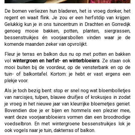
De bomen verliezen hun bladeren, het is vroeg donker, het
regent en waait flink. Je zou er een herfstdip van krijgen.
Gelukkig kun je in ons tuincentrum in Drachten en Gorredijk
genoeg mooie bakken, potten, planten, siergrassen,
bessenstruikjes én voorjaarsbollen vinden waar je de
komende maanden zeker van opvrolijkt.
Fleur je terras en balkon dus nu op met potten en bakken
vol
wintergroen en herfst- en winterbloeiers
. Ze staan ook
mooi buiten bij de voordeur, op de vensterbank en op de
tuin- of balkontafel. Kortom: je hebt er vast ergens een
plekje voor.
Als je toch bezig bent: stop er snel nog wat bloembolletjes
van narcisjes, tulpen, blauwe druifjes of krokusjes in zodat
je vroeg in het nieuwe jaar van kleurrijke bloemetjes geniet.
Bovendien doe je er bijen en hommels een plezier mee,
want deze voorjaarsbloeiers vormen dan een broodnodige
voedselbron. En met wintergroene bessenstruikjes lok je
ook vogels naar je tuin, dakterras of balkon.