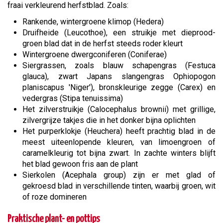
fraai verkleurend herfstblad. Zoals:
Rankende, wintergroene klimop (Hedera)
Druifheide (Leucothoe), een struikje met dieprood-
groen blad dat in de herfst steeds roder kleurt
Wintergroene dwergconiferen (Coniferae)
Siergrassen, zoals blauw schapengras (Festuca
glauca), zwart Japans slangengras Ophiopogon
planiscapus 'Niger'), bronskleurige zegge (Carex) en
vedergras (Stipa tenuissima)
Het zilverstruikje (Calocephalus brownii) met grillige,
zilvergrijze takjes die in het donker bijna oplichten
Het purperklokje (Heuchera) heeft prachtig blad in de
meest uiteenlopende kleuren, van limoengroen of
caramelkleurig tot bijna zwart. In zachte winters blijft
het blad gewoon fris aan de plant
Sierkolen (Acephala group) zijn er met glad of
gekroesd blad in verschillende tinten, waarbij groen, wit
of roze domineren
Praktische plant- en pottips