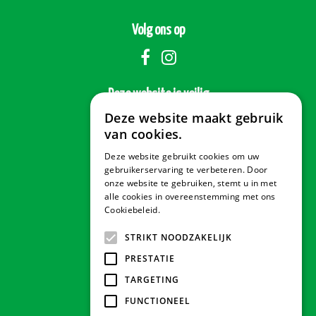
Volg ons op
Deze website is veilig
Deze website maakt gebruik
van cookies.
Deze website gebruikt cookies om uw
Veilig betalen
gebruikerservaring te verbeteren. Door
onze website te gebruiken, stemt u in met
alle cookies in overeenstemming met ons
Cookiebeleid.
Lees verder
Contact & Openingstijden
STRIKT NOODZAKELIJK
PRESTATIE
Tuindorado Drachten
TARGETING
FUNCTIONEEL
Tuindorado Gorredijk