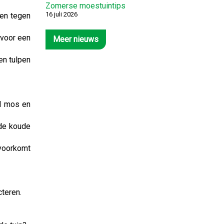
Zomerse moestuintips
16 juli 2026
men tegen
 voor een
Meer nieuws
en tulpen
el mos en
 de koude
 voorkomt
teren.