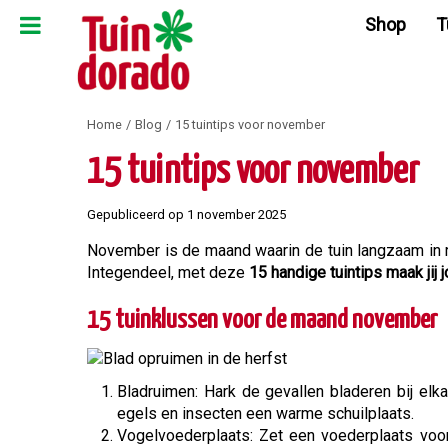
Ga
Shop
T
naar
content
Home
Blog
15 tuintips voor november
15 tuintips voor november
Gepubliceerd op
1 november 2025
November is de maand waarin de tuin langzaam in r
Integendeel, met deze
15 handige tuintips maak jij
15 tuinklussen voor de maand november
Bladruimen: Hark de gevallen bladeren bij elk
egels en insecten een warme schuilplaats.
Vogelvoederplaats: Zet een voederplaats voo