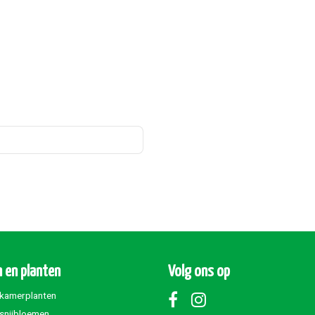
 en planten
Volg ons op
 kamerplanten
 snijbloemen