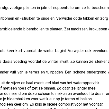
rstgevoelige planten in jute of noppenfolie om ze te bescher
tbomen en -struiken te snoeien. Verwijder dode takken en zorg
jaarsbloeiende bloembollen te planten. Zet narcissen, krokussen 
ste keer kort voordat de winter begint. Verwijder ook eventue
e dosis voeding voordat de winter invalt. Zo kunnen ze sterker
 ander vuil van je terras en tuinpaden. Een schone ondergrond
uit de vijver en haal eventueel blad van het wateroppervlak.
 met een hoes of zet ze binnen. Zo gaan ze langer mee.
ber de maand om deze schoon te maken en eventueel te desinfec
n je bloembakken voor wat kleur op je terras of balkon.
een keer om. Zo krijg je rijkere compost voor het voorjaar.