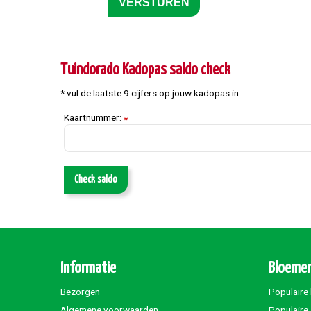
Tuindorado Kadopas saldo check
* vul de laatste 9 cijfers op jouw kadopas in
Kaartnummer:
*
Check saldo
Informatie
Bloemen
Bezorgen
Populaire
Algemene voorwaarden
Populaire