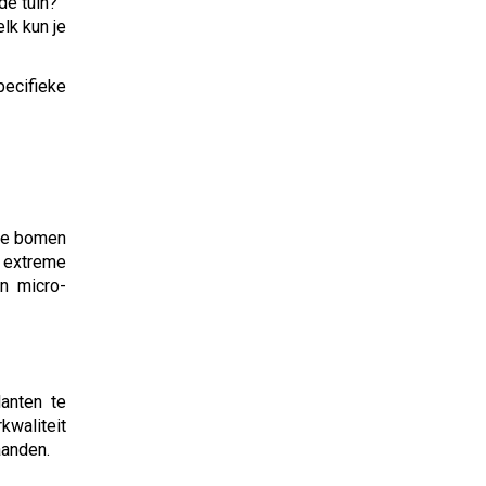
de tuin?
lk kun je
ecifieke
 de bomen
 extreme
n micro-
anten te
kwaliteit
aanden.