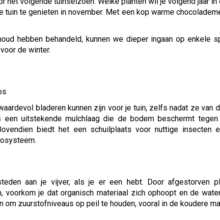
r het volgende tuinseizoen. Welke planten wil je volgend jaar in 
je tuin te genieten in november. Met een kop warme chocolademe
houd hebben behandeld, kunnen we dieper ingaan op enkele sp
 voor de winter.
waardevol bladeren kunnen zijn voor je tuin, zelfs nadat ze van
als een uitstekende mulchlaag die de bodem beschermt tegen
ovendien biedt het een schuilplaats voor nuttige insecten e
cosysteem.
eden aan je vijver, als je er een hebt. Door afgestorven pl
n, voorkom je dat organisch materiaal zich ophoopt en de water
n om zuurstofniveaus op peil te houden, vooral in de koudere m