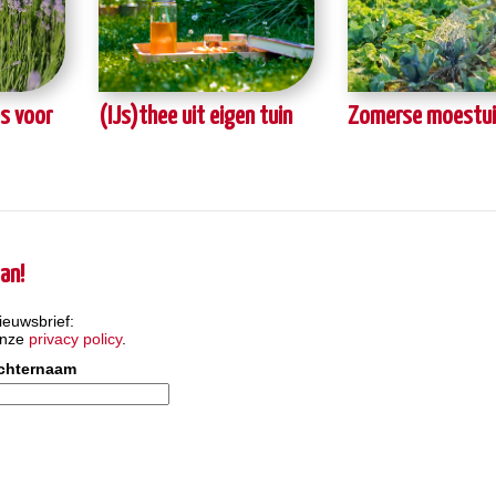
ps voor
(IJs)thee uit eigen tuin
Zomerse moestui
an!
ieuwsbrief:
onze
privacy policy
.
chternaam