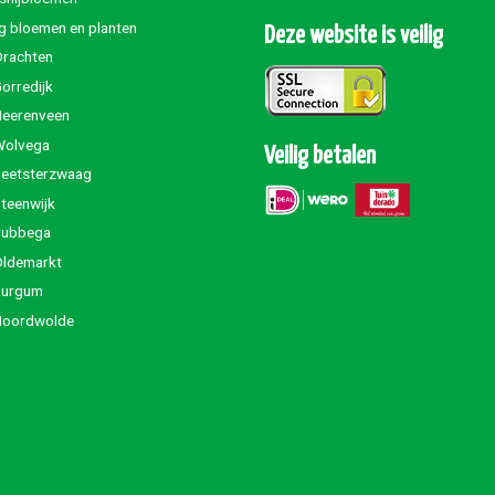
g bloemen en planten
Deze website is veilig
Drachten
orredijk
Heerenveen
Wolvega
Veilig betalen
Beetsterzwaag
teenwijk
Jubbega
Oldemarkt
Burgum
Noordwolde