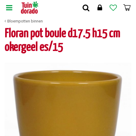
G
a
n
Bloempotten binnen
a
a
Floran pot boule d17.5 h15 cm
r
c
okergeel es/15
o
n
t
e
n
t