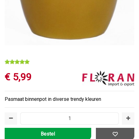
€
5
,
99
Pasmaat binnenpot in diverse trendy kleuren