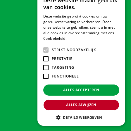
Deze website maakt gebruik
van cookies.
Deze website gebruikt cookies om uw
Veilig betalen
gebruikerservaring te verbeteren. Door
onze website te gebruiken, stemt u in met
alle cookies in overeenstemming met ons
Cookiebeleid.
Lees verder
Contact & Openingstijden
STRIKT NOODZAKELIJK
PRESTATIE
Tuindorado Drachten
TARGETING
FUNCTIONEEL
Tuindorado Gorredijk
ALLES ACCEPTEREN
Tuindorado Wolvega
ALLES AFWIJZEN
© 2026 Tuindorado
Green Solutions
DETAILS WEERGEVEN
Privacy policy
Floran pot boule d17.5 h15 cm okergeel es/15