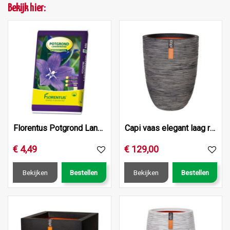
Bekijk hier:
Florentus Potgrond Langwerkend 10L
Capi vaas elegant laag rib nl 46x58 antraciet
€
4
,
49
€
129
,
00
Bekijken
Bestellen
Bekijken
Bestellen