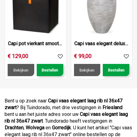
Capi pot vierkant smooth nl 50x50x50 zwart
Capi vaas elegant deluxe rib nl 40x30 ivoor
€
129
,
00
€
99
,
00
Bekijken
Bestellen
Bekijken
Bestellen
Bent u op zoek naar
Capi vaas elegant laag rib nl 36x47
zwart
? Bij Tuindorado, met drie vestigingen in
Friesland
bent u aan het juiste adres voor uw
Capi vaas elegant laag
rib nl 36x47 zwart
. Tuindorado heeft vestigingen in
Drachten
,
Wolvega
en
Gorredijk
. U kunt het artikel "Capi vaas
elegant laag rib nl 36x47 zwart" online bestellen op de