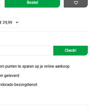
Check!
 om punten te sparen op je online aankoop
en geleverd
indorado bezorgdienst