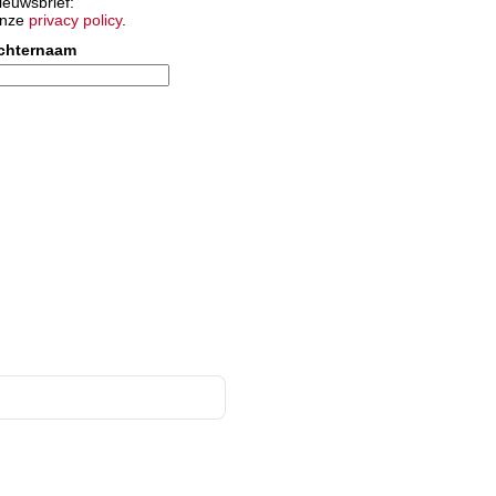
ieuwsbrief:
onze
privacy policy
.
chternaam