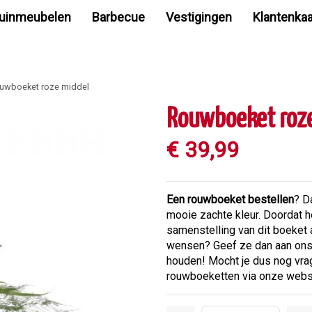
uinmeubelen
Barbecue
Vestigingen
Klantenkaa
uwboeket roze middel
Rouwboeket roz
€
39
,
99
Een rouwboeket bestellen
? D
mooie zachte kleur. Doordat 
samenstelling van dit boeket 
wensen? Geef ze dan aan ons 
houden! Mocht je dus nog vra
rouwboeketten via onze web