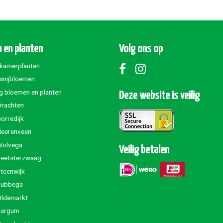
 en planten
Volg ons op
 kamerplanten
 snijbloemen
g bloemen en planten
Deze website is veilig
Drachten
orredijk
Heerenveen
Wolvega
Veilig betalen
Beetsterzwaag
teenwijk
Jubbega
Oldemarkt
Burgum