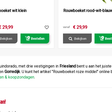
oeket wit klein
Rouwboeket rood-wit-blauw
€
29
,
99
€
29
,
99
vanaf
Bekijken
Bestellen
Bekijken
Best
Tuindorado, met drie vestigingen in
Friesland
bent u aan het juist
en
Gorredijk
. U kunt het artikel "Rouwboeket roze middel" online
jden & koopzondagen
.
an!