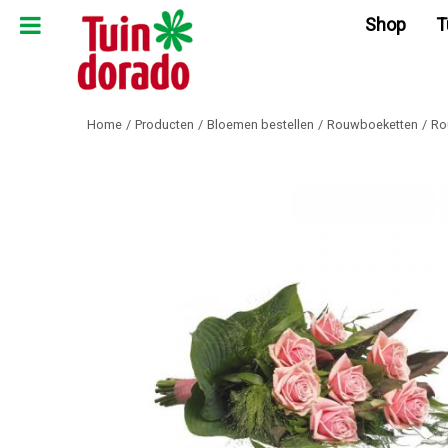
Ga
Shop
T
naar
content
Home
Producten
Bloemen bestellen
Rouwboeketten
Ro