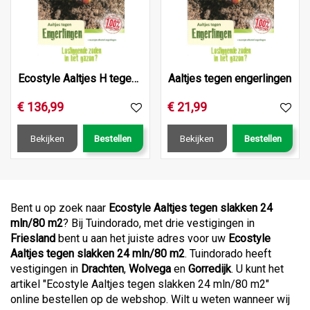
Ecostyle Aaltjes H tegen engerlingen 250 mln/500 m2
Aaltjes tegen engerlingen
€
136
,
99
€
21
,
99
Bekijken
Bestellen
Bekijken
Bestellen
Bent u op zoek naar
Ecostyle Aaltjes tegen slakken 24
mln/80 m2
? Bij Tuindorado, met drie vestigingen in
Friesland
bent u aan het juiste adres voor uw
Ecostyle
Aaltjes tegen slakken 24 mln/80 m2
. Tuindorado heeft
vestigingen in
Drachten
,
Wolvega
en
Gorredijk
. U kunt het
artikel "Ecostyle Aaltjes tegen slakken 24 mln/80 m2"
online bestellen op de webshop. Wilt u weten wanneer wij