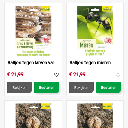
Aaltjes tegen larven varenrouwmug
Aaltjes tegen mieren
€
21
,
99
€
21
,
99
Bekijken
Bestellen
Bekijken
Bestellen