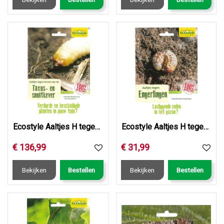
Ecostyle Aaltjes H tegen larven taxus- en snuitkever 250 ml…
Ecostyle Aaltjes H tegen engerlingen 25 mln/50 m2
€
136
,
99
€
31
,
99
Bekijken
Bestellen
Bekijken
Bestellen