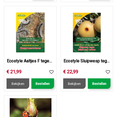
Ecostyle Aaltjes F tegen eikenprocessierupsen 5 mln
Ecostyle Sluipwesp tegen eitjes van motten 2.000 st.
€
21
,
99
€
22
,
99
Bekijken
Bestellen
Bekijken
Bestellen