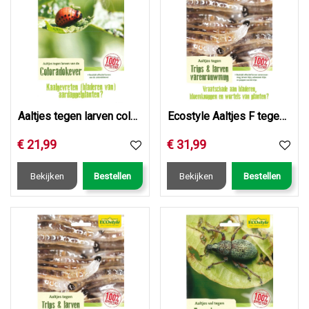
Aaltjes tegen larven coloradokever
Ecostyle Aaltjes F tegen larven varenrouwmug & trips 25 mln…
€
21
,
99
€
31
,
99
Bekijken
Bestellen
Bekijken
Bestellen