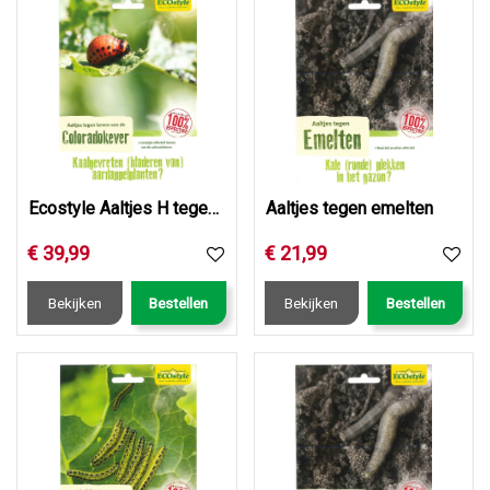
Ecostyle Aaltjes H tegen larven coloradokever 50 mln/100 m2
Aaltjes tegen emelten
€
39
,
99
€
21
,
99
Bekijken
Bestellen
Bekijken
Bestellen