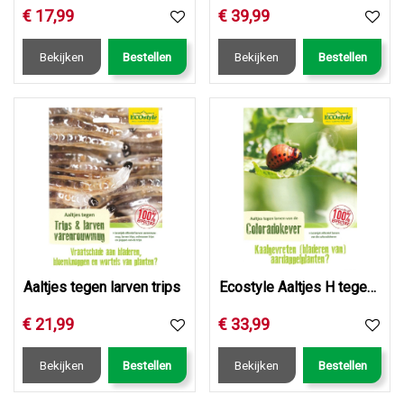
€
17
,
99
€
39
,
99
Bekijken
Bestellen
Bekijken
Bestellen
Aaltjes tegen larven trips
Ecostyle Aaltjes H tegen larven coloradokever 25 mln/50 m2
€
21
,
99
€
33
,
99
Bekijken
Bestellen
Bekijken
Bestellen