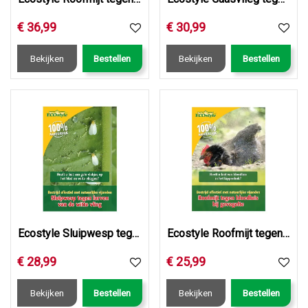
€
36
,
99
€
30
,
99
Bekijken
Bestellen
Bekijken
Bestellen
Ecostyle Sluipwesp tegen de larven van de witte vlieg 500 s…
Ecostyle Roofmijt tegen bloedluis bij gevogelte 5.000 st.
€
28
,
99
€
25
,
99
Bekijken
Bestellen
Bekijken
Bestellen