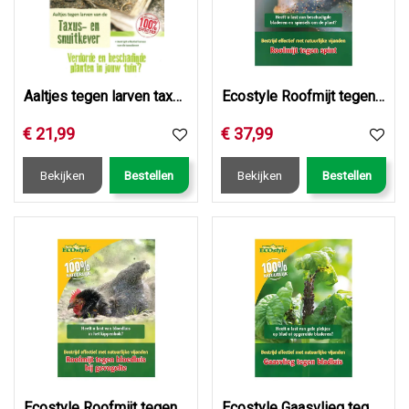
Aaltjes tegen larven taxus- en snuitkever
Ecostyle Roofmijt tegen spint 1.000 st.
€
21
,
99
€
37
,
99
Bekijken
Bestellen
Bekijken
Bestellen
Ecostyle Roofmijt tegen bloedluis bij gevogelte 10.000 st.
Ecostyle Gaasvlieg tegen bladluis 500 st.