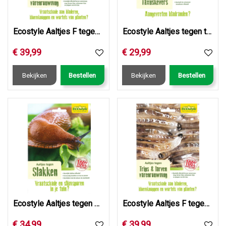
Ecostyle Aaltjes F tegen larven varenrouwmug & trips 50 ml…
Ecostyle Aaltjes tegen taxuskevers (val)
€
39
,
99
€
29
,
99
Bekijken
Bestellen
Bekijken
Bestellen
Ecostyle Aaltjes tegen slakken 12 mln/40 m2
Ecostyle Aaltjes F tegen larven trips 50 mln/ca. 100m2/ > 5…
€
34
,
99
€
39
,
99