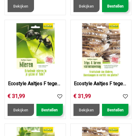
Bekijken
Bekijken
Bestellen
Ecostyle Aaltjes F tegen mieren 25 mln/50 m2/25 nest
Ecostyle Aaltjes F tegen larven trips 25 mln / ca. 50m2/ 25…
€
31
,
99
€
31
,
99
Bekijken
Bestellen
Bekijken
Bestellen