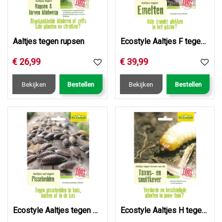
Aaltjes tegen rupsen
Ecostyle Aaltjes F tegen emelten 50 mln/100 m2
€
26
,
99
€
39
,
99
Bekijken
Bestellen
Bekijken
Bestellen
Ecostyle Aaltjes tegen pissebedden (val)
Ecostyle Aaltjes H tegen larven taxus- en snuitkever 50 mln…