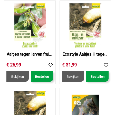
Aaltjes tegen larven fruitmot
Ecostyle Aaltjes H tegen larven taxus- en snuitkever 25 mln…
€
26
,
99
€
31
,
99
Bekijken
Bestellen
Bekijken
Bestellen