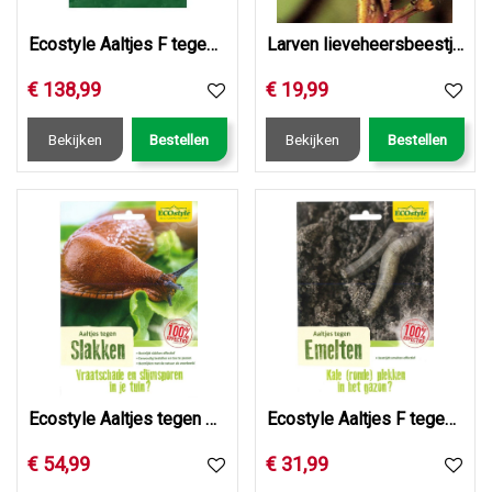
Ecostyle Aaltjes F tegen emelten 250 mln/500 m2
Larven lieveheersbeestje tegen bladluis
€
138
,
99
€
19
,
99
Bekijken
Bestellen
Bekijken
Bestellen
Ecostyle Aaltjes tegen slakken 24 mln/80 m2
Ecostyle Aaltjes F tegen emelten 25 mln/50 m2
€
54
,
99
€
31
,
99