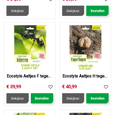
Bekijken
Bekijken
Bestellen
Ecostyle Aaltjes F tegen mieren 50 mln/100 m2/50 nest
Ecostyle Aaltjes H tegen engerlingen 50 mln/100 m2
€
39
,
99
€
40
,
99
Bekijken
Bestellen
Bekijken
Bestellen