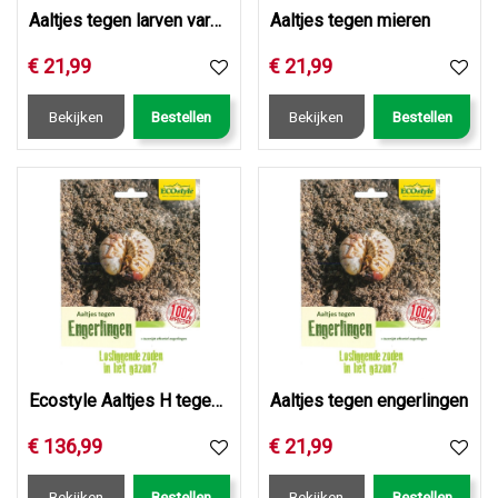
Aaltjes tegen larven varenrouwmug
Aaltjes tegen mieren
€
21
,
99
€
21
,
99
Bekijken
Bestellen
Bekijken
Bestellen
Ecostyle Aaltjes H tegen engerlingen 250 mln/500 m2
Aaltjes tegen engerlingen
€
136
,
99
€
21
,
99
Bekijken
Bestellen
Bekijken
Bestellen