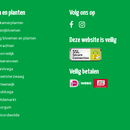
 en planten
Volg ons op
 kamerplanten
 snijbloemen
g bloemen en planten
Deze website is veilig
Drachten
orredijk
Heerenveen
Wolvega
Veilig betalen
Beetsterzwaag
teenwijk
Jubbega
Oldemarkt
Burgum
Noordwolde