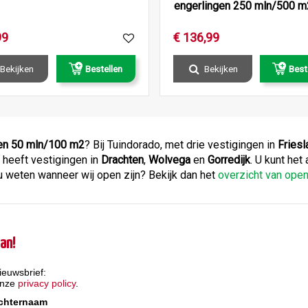
engerlingen 250 mln/500 m
99
€
136
,
99
Bekijken
Bestellen
Bekijken
Best
ten 50 mln/100 m2
? Bij Tuindorado, met drie vestigingen in
Friesl
 heeft vestigingen in
Drachten
,
Wolvega
en
Gorredijk
. U kunt het
 weten wanneer wij open zijn? Bekijk dan het
overzicht van ope
an!
ieuwsbrief:
onze
privacy policy
.
chternaam