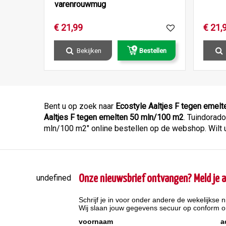
varenrouwmug
€
21
,
99
€
21
,
Bekijken
Bestellen
Bent u op zoek naar
Ecostyle Aaltjes F tegen emel
Aaltjes F tegen emelten 50 mln/100 m2
. Tuindorado
mln/100 m2" online bestellen op de webshop. Wilt u
undefined
Onze nieuwsbrief ontvangen? Meld je a
Schrijf je in voor onder andere de wekelijkse n
Wij slaan jouw gegevens secuur op conform 
voornaam
a