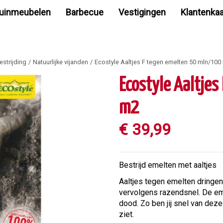
uinmeubelen
Barbecue
Vestigingen
Klantenkaa
estrijding
Natuurlijke vijanden
Ecostyle Aaltjes F tegen emelten 50 mln/100
Ecostyle Aaltje
m2
€
39
,
99
Bestrijd emelten met aaltjes
Aaltjes tegen emelten dringe
vervolgens razendsnel. De e
dood. Zo ben jij snel van deze
ziet.