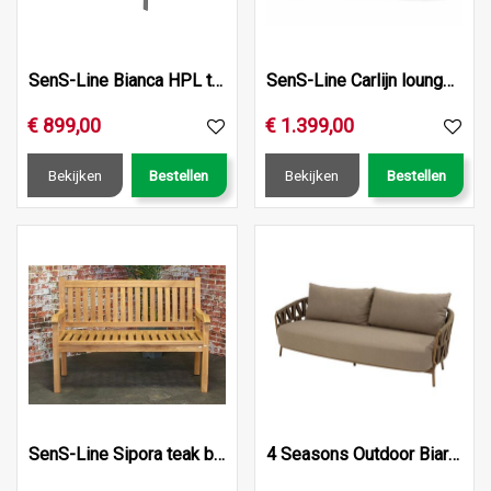
SenS-Line Bianca HPL table 220cm
SenS-Line Carlijn loungeset
€
899
,
00
€
1.399
,
00
Bekijken
Bestellen
Bekijken
Bestellen
SenS-Line Sipora teak bank 150cm
4 Seasons Outdoor Biarritz 3‑zits bank met kussens