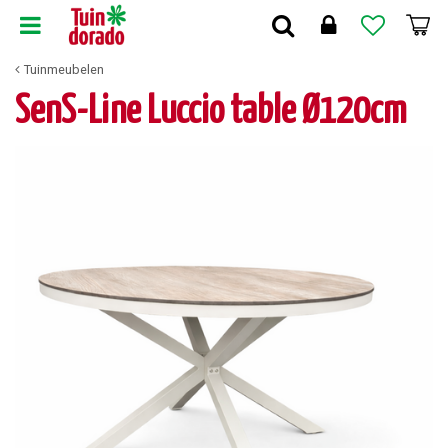
G
a
n
Tuinmeubelen
a
a
SenS-Line Luccio table Ø120cm
r
c
o
n
t
e
n
t