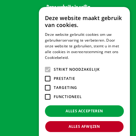
Deze website is veilig
Deze website maakt gebruik
van cookies.
Deze website gebruikt cookies om uw
Veilig betalen
gebruikerservaring te verbeteren. Door
onze website te gebruiken, stemt u in met
alle cookies in overeenstemming met ons
Cookiebeleid.
Lees verder
Contact & Openingstijden
STRIKT NOODZAKELIJK
PRESTATIE
Tuindorado Drachten
TARGETING
FUNCTIONEEL
Tuindorado Gorredijk
ALLES ACCEPTEREN
Tuindorado Wolvega
ALLES AFWIJZEN
© 2026 Tuindorado