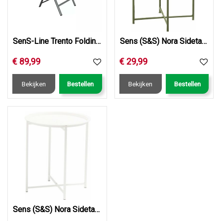
SenS-Line Trento Folding Chair
Sens (S&S) Nora Sidetable Olive Green
€
89
,
99
€
29
,
99
Bekijken
Bestellen
Bekijken
Bestellen
Sens (S&S) Nora Sidetable White