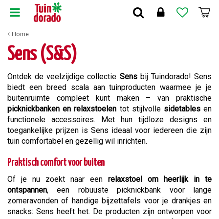
G
a
n
Home
a
a
Sens (S&S)
r
c
Ontdek de veelzijdige collectie
Sens
bij Tuindorado! Sens
o
biedt een breed scala aan tuinproducten waarmee je je
n
buitenruimte compleet kunt maken – van praktische
t
picknickbanken en relaxstoelen
tot stijlvolle
sidetables
en
e
functionele accessoires. Met hun tijdloze designs en
n
toegankelijke prijzen is Sens ideaal voor iedereen die zijn
t
tuin comfortabel en gezellig wil inrichten.
Praktisch comfort voor buiten
Of je nu zoekt naar een
relaxstoel om heerlijk in te
ontspannen
, een robuuste picknickbank voor lange
zomeravonden of handige bijzettafels voor je drankjes en
snacks: Sens heeft het. De producten zijn ontworpen voor