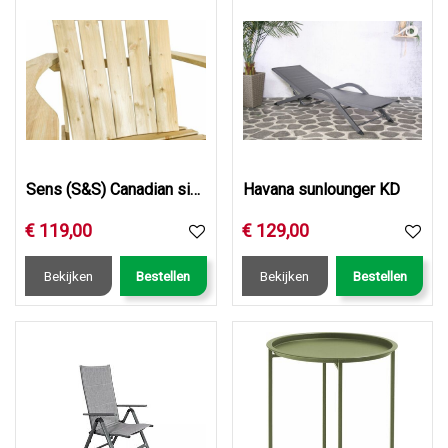
Sens (S&S) Canadian single relax impregnated FSC mix credit
Havana sunlounger KD
€
119
,
00
€
129
,
00
Bekijken
Bestellen
Bekijken
Bestellen