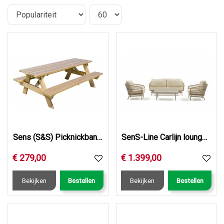
Sens (S&S) Picknickbank Bokito 220 cm., dikte hout 4,2cm FS…
SenS-Line Carlijn loungeset
€
279
,
00
€
1.399
,
00
Bekijken
Bestellen
Bekijken
Bestellen