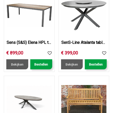
Sens (S&S) Elena HPL table 220cm
SenS-Line Atalanta table Ø145x76cm
€
899
,
00
€
399
,
00
Bekijken
Bestellen
Bekijken
Bestellen