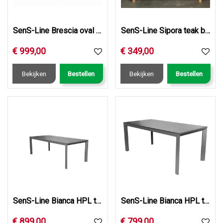
SenS-Line Brescia oval HPL dining table 220x115cm
SenS-Line Sipora teak bank 180cm
€
999
,
00
€
349
,
00
Bekijken
Bestellen
Bekijken
Bestellen
SenS-Line Bianca HPL table 220cm
SenS-Line Bianca HPL table 180cm
€
899
,
00
€
799
,
00