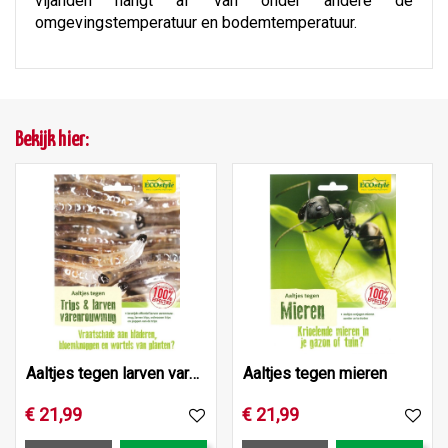
vijanden hangt af van onder andere de
omgevingstemperatuur en bodemtemperatuur.
Bekijk hier:
Aaltjes tegen larven varenrouwmug
Aaltjes tegen mieren
€
21
,
99
€
21
,
99