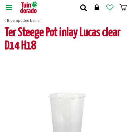
G
a
n
Bloempotten binnen
a
a
Ter Steege Pot inlay Lucas clear
r
c
D14 H18
o
n
t
e
n
t