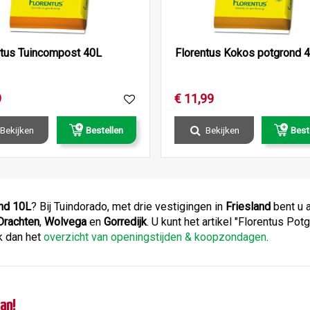
ntus Tuincompost 40L
Florentus Kokos potgrond 
9
€
11
,
99
Bekijken
Bestellen
Bekijken
Best
nd 10L
? Bij Tuindorado, met drie vestigingen in
Friesland
bent u 
Drachten
,
Wolvega
en
Gorredijk
. U kunt het artikel "Florentus P
k dan het
overzicht van openingstijden & koopzondagen
.
an!