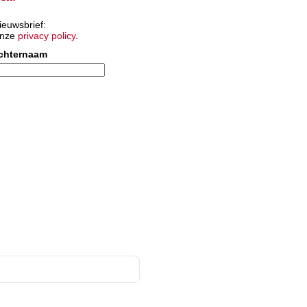
ieuwsbrief:
onze
privacy policy
.
chternaam