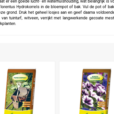
aat er een goede lucht- en waterhuishouding, wat belangrijk is 
lorentus Hydrokorrels in de bloempot of bak. Vul de pot of b
deze grond. Druk het geheel losjes aan en geef daarna voldoend
van tuinturf, witveen, verrijkt met langwerkende gecoate mes
rkplanten.