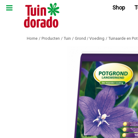
Ga
Shop
T
naar
content
Home
Producten
Tuin
Grond / Voeding
Tuinaarde en Po