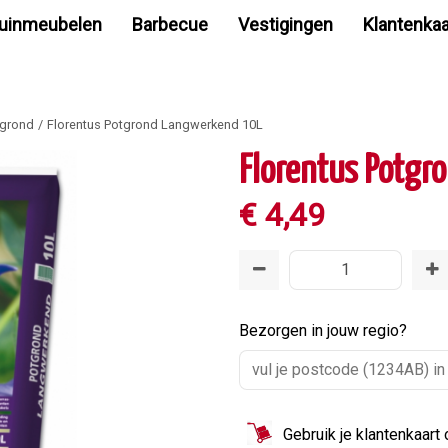
uinmeubelen
Barbecue
Vestigingen
Klantenkaa
tgrond
Florentus Potgrond Langwerkend 10L
Florentus Potgr
€
4
,
49
Bezorgen in jouw regio?
Gebruik je klantenkaart