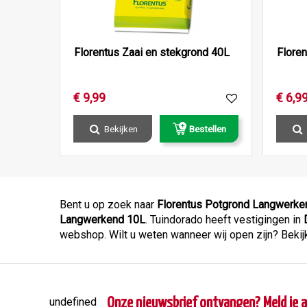
Florentus Zaai en stekgrond 40L
Flore
€
9
,
99
€
6
,
9
Bekijken
Bestellen
Bent u op zoek naar
Florentus Potgrond Langwerke
Langwerkend 10L
. Tuindorado heeft vestigingen in
webshop. Wilt u weten wanneer wij open zijn? Bekij
undefined
Onze nieuwsbrief ontvangen? Meld je a