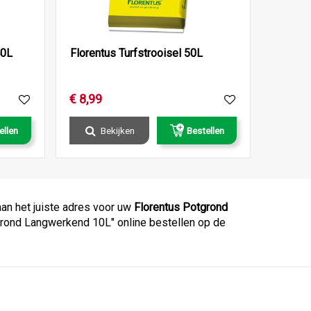
40L
Florentus Turfstrooisel 50L
€
8
,
99
ellen
Bekijken
Bestellen
aan het juiste adres voor uw
Florentus Potgrond
otgrond Langwerkend 10L" online bestellen op de