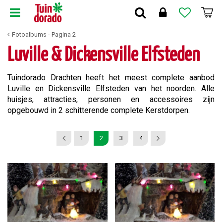
G
a
n
Fotoalbums - Pagina 2
a
a
Luville & Dickensville Elfsteden
r
c
Tuindorado Drachten heeft het meest complete aanbod
o
Luville en Dickensville Elfsteden van het noorden. Alle
n
huisjes, attracties, personen en accessoires zijn
t
opgebouwd in 2 schitterende complete Kerstdorpen.
e
n
t
1
2
3
4