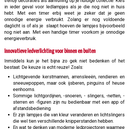
trendy decoraties als aanvulling op je huidige collectie. Kies
in ieder geval voor ledlampjes als je die nog niet in huis
hebt. Met een timer erbij weet je zeker dat je geen
onnodige energie verbruikt. Zolang er nog voldoende
daglicht is of als je slaapt hoeven de lampjes bijvoorbeeld
nog niet aan. Met een handige timer voorkom je onnodige
energieverbruik.
Innovatieve ledverlichting voor binnen en buiten
Inmiddels kun je het bijna zo gek niet bedenken of het
bestaat. De keuze is echt reuze! Zoals:
Lichtgevende kerstmannen, arrensleeën, rendieren en
sneeuwpoppen, maar ook ijsberen, pinguïns of heuse
eenhoorns.
Sommige lichtgordijnen, -snoeren, - slingers, -netten, -
sterren en -figuren zijn nu bedienbaar met een app of
afstandsbediening.
Er zijn lampjes die van kleur veranderen en lichtslingers
die wel tien verschillende knipperstanden hebben.
En wat te denken van moderne ledprojectoren waarmee