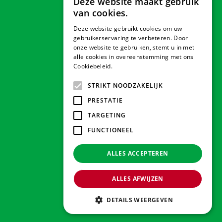
Deze website maakt gebruik
van cookies.
Deze website gebruikt cookies om uw
Veilig betalen
gebruikerservaring te verbeteren. Door
onze website te gebruiken, stemt u in met
alle cookies in overeenstemming met ons
Cookiebeleid.
Lees verder
Contact & Openingstijden
STRIKT NOODZAKELIJK
PRESTATIE
Tuindorado Drachten
TARGETING
FUNCTIONEEL
Tuindorado Gorredijk
ALLES ACCEPTEREN
Tuindorado Wolvega
ALLES AFWIJZEN
© 2026 Tuindorado
Green Solutions
DETAILS WEERGEVEN
Privacy policy