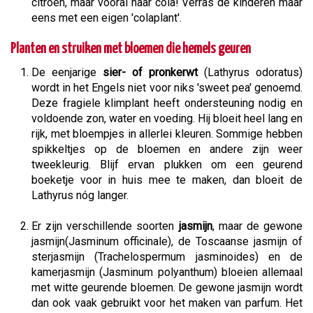
citroen, maar vooral naar cola! Verras de kinderen maar
eens met een eigen 'colaplant'.
Planten en struiken met bloemen die hemels geuren
De eenjarige
sier- of pronkerwt
(Lathyrus odoratus)
wordt in het Engels niet voor niks 'sweet pea' genoemd.
Deze fragiele klimplant heeft ondersteuning nodig en
voldoende zon, water en voeding. Hij bloeit heel lang en
rijk, met bloempjes in allerlei kleuren. Sommige hebben
spikkeltjes op de bloemen en andere zijn weer
tweekleurig. Blijf ervan plukken om een geurend
boeketje voor in huis mee te maken, dan bloeit de
Lathyrus nóg langer.
Er zijn verschillende soorten
jasmijn
, maar de gewone
jasmijn(Jasminum officinale), de Toscaanse jasmijn of
sterjasmijn (Trachelospermum jasminoides) en de
kamerjasmijn (Jasminum polyanthum) bloeien allemaal
met witte geurende bloemen. De gewone jasmijn wordt
dan ook vaak gebruikt voor het maken van parfum. Het