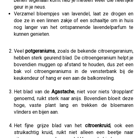
benen tegenaan komt heb je meteen weer die heerlijke
geur in je neus.
Verzamel bloempjes van lavendel, laat ze drogen en
doe ze in een linnen zakje of een schaaltje om in huis
nog langer van het ontspannende lavendelparfum te
kunnen genieten.
Veel
potgeraniums
, zoals de bekende citroengeranium,
hebben sterk geurend blad. De citroengeranium helpt je
bovendien muggen op afstand te houden, dus zet een
bak vol citroengeraniums in de vensterbank bij de
keukendeur of hang er een aan de balkonreling.
Het blad van de
Agastache
, niet voor niets 'dropplant'
genoemd, ruikt sterk naar anijs. Bovendien bloeit deze
hoge, vaste plant lang en trekken de bloemaren
vlinders en bijen aan.
Het fijne grijze blad van het
citroenkruid
, ook een
struikachtig kruid, ruikt niet alleen een beetje naar