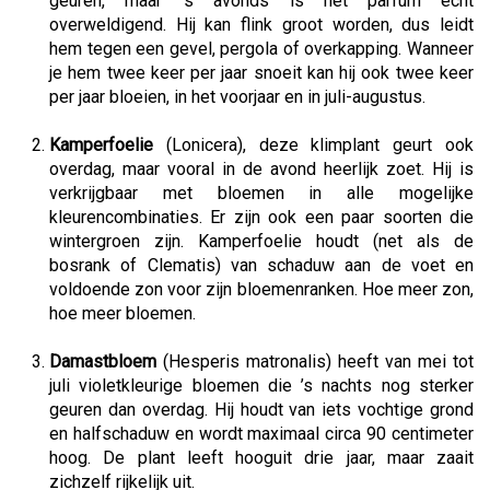
geuren, maar ’s avonds is het parfum echt
overweldigend. Hij kan flink groot worden, dus leidt
hem tegen een gevel, pergola of overkapping. Wanneer
je hem twee keer per jaar snoeit kan hij ook twee keer
per jaar bloeien, in het voorjaar en in juli-augustus.
Kamperfoelie
(Lonicera), deze klimplant geurt ook
overdag, maar vooral in de avond heerlijk zoet. Hij is
verkrijgbaar met bloemen in alle mogelijke
kleurencombinaties. Er zijn ook een paar soorten die
wintergroen zijn. Kamperfoelie houdt (net als de
bosrank of Clematis) van schaduw aan de voet en
voldoende zon voor zijn bloemenranken. Hoe meer zon,
hoe meer bloemen.
Damastbloem
(Hesperis matronalis) heeft van mei tot
juli violetkleurige bloemen die ’s nachts nog sterker
geuren dan overdag. Hij houdt van iets vochtige grond
en halfschaduw en wordt maximaal circa 90 centimeter
hoog. De plant leeft hooguit drie jaar, maar zaait
zichzelf rijkelijk uit.