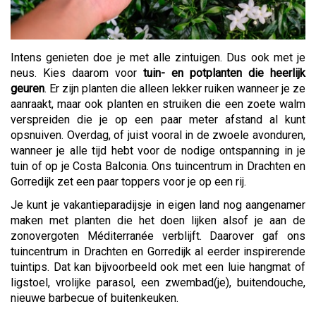
Intens genieten doe je met alle zintuigen. Dus ook met je
neus. Kies daarom voor
tuin- en potplanten die heerlijk
geuren
. Er zijn planten die alleen lekker ruiken wanneer je ze
aanraakt, maar ook planten en struiken die een zoete walm
verspreiden die je op een paar meter afstand al kunt
opsnuiven. Overdag, of juist vooral in de zwoele avonduren,
wanneer je alle tijd hebt voor de nodige ontspanning in je
tuin of op je Costa Balconia. Ons tuincentrum in Drachten en
Gorredijk zet een paar toppers voor je op een rij.
Je kunt je vakantieparadijsje in eigen land nog aangenamer
maken met planten die het doen lijken alsof je aan de
zonovergoten Méditerranée verblijft. Daarover gaf ons
tuincentrum in Drachten en Gorredijk al eerder inspirerende
tuintips. Dat kan bijvoorbeeld ook met een luie hangmat of
ligstoel, vrolijke parasol, een zwembad(je), buitendouche,
nieuwe barbecue of buitenkeuken.