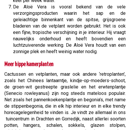
keer per week water.
De Aloë Vera is vooral bekend van de vele
verzorgingsproducten waarin het sap en de
geleiachtige binnenkant van de spitse, grijsgroene
bladeren van de vetplant worden gebruikt. Het is ook
een fijne, tropische verschijning in je interieur. Hij vraagt
nauwelijks onderhoud en heeft bovendien een
luchtzuiverende werking. De Aloë Vera houdt van een
zonnige plek en heeft weinig water nodig.
Meer hippe kamerplanten
Cactussen en vetplanten, maar ook andere ‘retroplanten’,
zoals het Chinees lantaarntje, kindje-op-moeders-schoot,
de groen-wit gestreepte graslelie en het erwtenplantje
(Senecio rowleyanus) zijn nog steeds mateloos populair.
Net zoals het pannenkoekenplantje en begonia’s, met name
de stippenbegonia, die in elk hip interieur en in elke trendy
horecagelegenheid te vinden is. Je vindt ze allemaal in ons
tuincentrum in Drachten en Gorredijk, naast allerlei soorten
potten, hangers, schalen, sokkels, glazen stolpen,