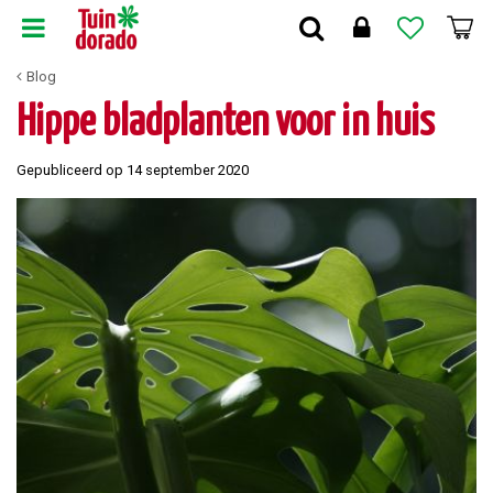
G
a
n
Blog
a
a
Hippe bladplanten voor in huis
r
c
Gepubliceerd op
14 september 2020
o
n
t
e
n
t