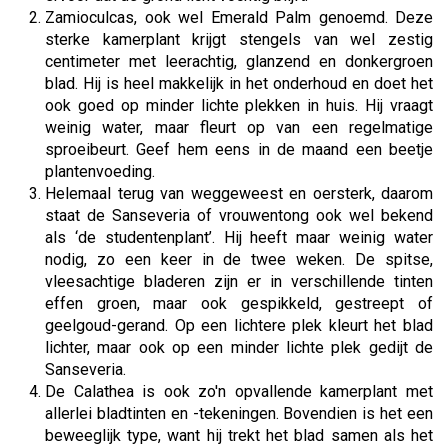
Zamioculcas, ook wel Emerald Palm genoemd. Deze
sterke kamerplant krijgt stengels van wel zestig
centimeter met leerachtig, glanzend en donkergroen
blad. Hij is heel makkelijk in het onderhoud en doet het
ook goed op minder lichte plekken in huis. Hij vraagt
weinig water, maar fleurt op van een regelmatige
sproeibeurt. Geef hem eens in de maand een beetje
plantenvoeding.
Helemaal terug van weggeweest en oersterk, daarom
staat de Sanseveria of vrouwentong ook wel bekend
als ‘de studentenplant’. Hij heeft maar weinig water
nodig, zo een keer in de twee weken. De spitse,
vleesachtige bladeren zijn er in verschillende tinten
effen groen, maar ook gespikkeld, gestreept of
geelgoud-gerand. Op een lichtere plek kleurt het blad
lichter, maar ook op een minder lichte plek gedijt de
Sanseveria.
De Calathea is ook zo'n opvallende kamerplant met
allerlei bladtinten en -tekeningen. Bovendien is het een
beweeglijk type, want hij trekt het blad samen als het