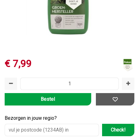
€
7
,
99
Bezorgen in jouw regio?
Check!