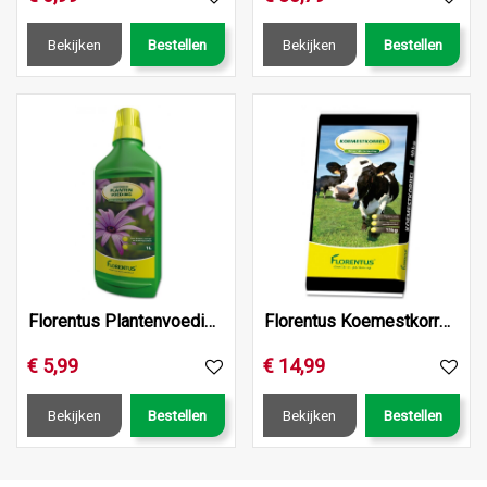
Bekijken
Bestellen
Bekijken
Bestellen
Florentus Plantenvoeding Universeel 1L
Florentus Koemestkorrel 10kg
€
5
,
99
€
14
,
99
Bekijken
Bestellen
Bekijken
Bestellen