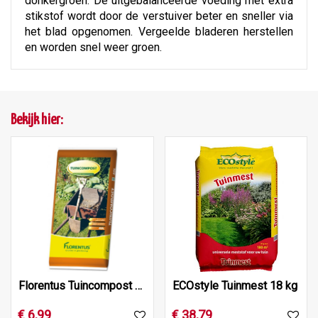
donkergroen. De uitgebalanceerde voeding met extra
stikstof wordt door de verstuiver beter en sneller via
het blad opgenomen. Vergeelde bladeren herstellen
en worden snel weer groen.
Bekijk hier:
Florentus Tuincompost 40L
ECOstyle Tuinmest 18 kg
€
6
,
99
€
38
,
79