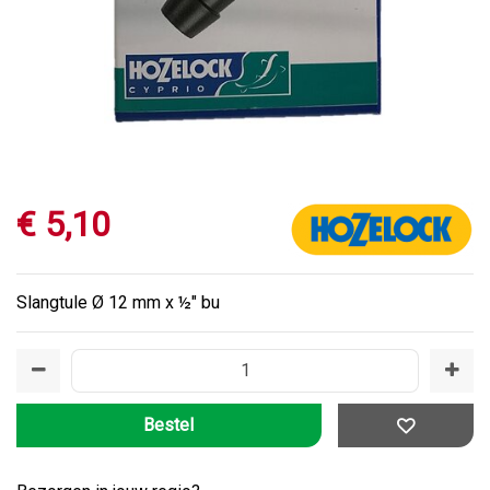
€
5
,
10
Slangtule Ø 12 mm x ½" bu