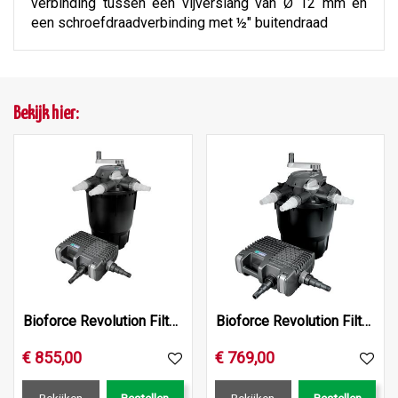
verbinding tussen een vijverslang van Ø 12 mm en
een schroefdraadverbinding met ½" buitendraad
Bekijk hier:
Bioforce Revolution Filterset 28000
Bioforce Revolution Filterset 18000
€
855
,
00
€
769
,
00
Bekijken
Bestellen
Bekijken
Bestellen