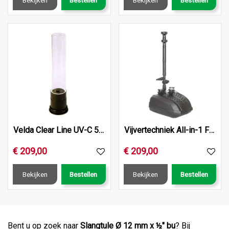
Velda Clear Line UV-C 55 Watt
Vijvertechniek All-in-1 Filter Fountain
€
209
,
00
€
209
,
00
Bekijken
Bestellen
Bekijken
Bestellen
Bent u op zoek naar
Slangtule Ø 12 mm x ½" bu
? Bij