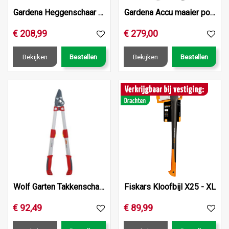
Gardena Heggenschaar powercut 700/66
Gardena Accu maaier powermax 32/36v p4a set
€
208
,
99
€
279
,
00
Bekijken
Bestellen
Bekijken
Bestellen
Wolf Garten Takkenschaar Pwercut*** Rr900T
Fiskars Kloofbijl X25 - XL
€
92
,
49
€
89
,
99