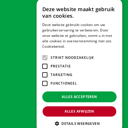
Deze website maakt gebruik
van cookies.
Deze website gebruikt cookies om uw
Veilig betalen
gebruikerservaring te verbeteren. Door
onze website te gebruiken, stemt u in met
alle cookies in overeenstemming met ons
Cookiebeleid.
Lees verder
Contact & Openingstijden
STRIKT NOODZAKELIJK
PRESTATIE
Tuindorado Drachten
TARGETING
FUNCTIONEEL
Tuindorado Gorredijk
ALLES ACCEPTEREN
Tuindorado Wolvega
ALLES AFWIJZEN
© 2026 Tuindorado
Green Solutions
DETAILS WEERGEVEN
Privacy policy