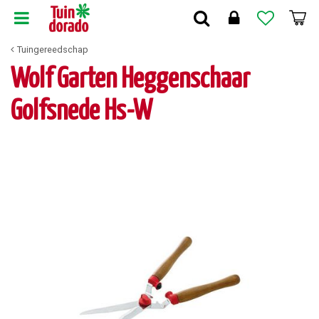
G
a
n
Tuingereedschap
a
a
Wolf Garten Heggenschaar
r
c
Golfsnede Hs-W
o
n
t
e
n
t