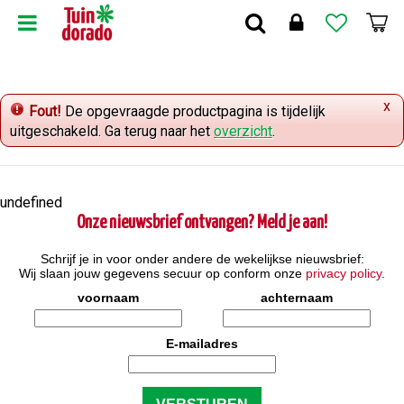
G
a
n
a
a
x
r
Fout!
De opgevraagde productpagina is tijdelijk
c
uitgeschakeld. Ga terug naar het
overzicht
.
o
n
t
undefined
e
Onze nieuwsbrief ontvangen? Meld je aan!
n
t
Schrijf je in voor onder andere de wekelijkse nieuwsbrief:
Wij slaan jouw gegevens secuur op conform onze
privacy policy
.
voornaam
achternaam
E-mailadres