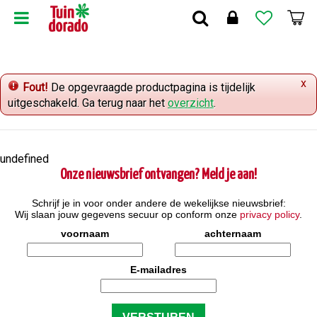
G
a
n
a
a
x
r
Fout!
De opgevraagde productpagina is tijdelijk
c
uitgeschakeld. Ga terug naar het
overzicht
.
o
n
t
undefined
e
Onze nieuwsbrief ontvangen? Meld je aan!
n
t
Schrijf je in voor onder andere de wekelijkse nieuwsbrief:
Wij slaan jouw gegevens secuur op conform onze
privacy policy
.
voornaam
achternaam
E-mailadres