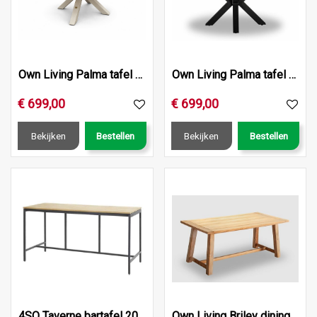
Own Living Palma tafel rond dia. 140cm, Frame ALU Pearl, Te…
Own Living Palma tafel rond dia. 140cm, Frame ALU Dark anth…
€
699
,
00
€
699
,
00
Bekijken
Bestellen
Bekijken
Bestellen
4SO Taverne bartafel 200 x 85 x 105 cm.
Own Living Briley dining tafel 180cm, Teak