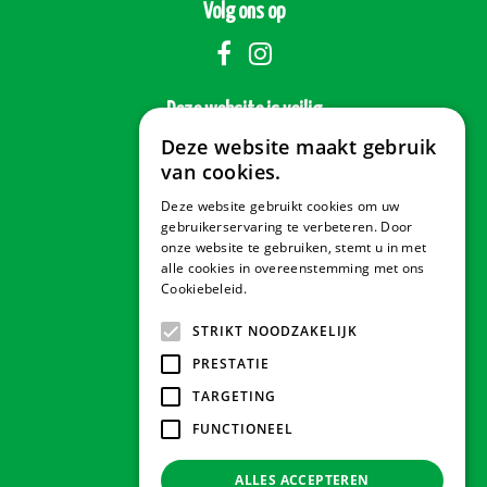
Volg ons op
Deze website is veilig
Deze website maakt gebruik
van cookies.
Deze website gebruikt cookies om uw
Veilig betalen
gebruikerservaring te verbeteren. Door
onze website te gebruiken, stemt u in met
alle cookies in overeenstemming met ons
Cookiebeleid.
Lees verder
Contact & Openingstijden
STRIKT NOODZAKELIJK
PRESTATIE
Tuindorado Drachten
TARGETING
FUNCTIONEEL
Tuindorado Gorredijk
ALLES ACCEPTEREN
Tuindorado Wolvega