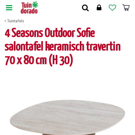
G
a
n
Tuintafels
a
a
4 Seasons Outdoor Sofie
r
c
salontafel keramisch travertin
o
n
70 x 80 cm (H 30)
t
e
n
t