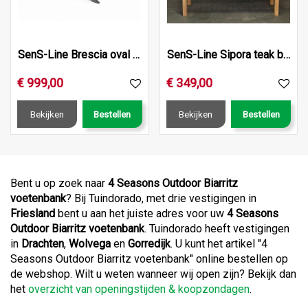
SenS-Line Brescia oval HPL dining table 220x115cm
SenS-Line Sipora teak bank 180cm
€
999
,
00
€
349
,
00
Bekijken
Bestellen
Bekijken
Bestellen
Bent u op zoek naar
4 Seasons Outdoor Biarritz
voetenbank
? Bij Tuindorado, met drie vestigingen in
Friesland
bent u aan het juiste adres voor uw
4 Seasons
Outdoor Biarritz voetenbank
. Tuindorado heeft vestigingen
in
Drachten
,
Wolvega
en
Gorredijk
. U kunt het artikel "4
Seasons Outdoor Biarritz voetenbank" online bestellen op
de webshop. Wilt u weten wanneer wij open zijn? Bekijk dan
het
overzicht van openingstijden & koopzondagen
.