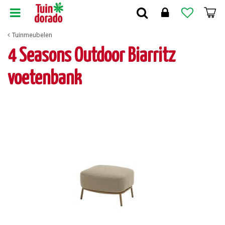
G
a
n
Tuinmeubelen
a
a
4 Seasons Outdoor Biarritz
r
c
voetenbank
o
n
t
e
n
t