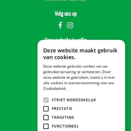
Volg ons op
Deze website is veilig
Deze website maakt gebruik
van cookies.
Deze website gebruikt cookies om uw
Veilig betalen
gebruikerservaring te verbeteren. Door
onze website te gebruiken, stemt u in met
alle cookies in overeenstemming met ons
Cookiebeleid.
Lees verder
Contact & Openingstijden
STRIKT NOODZAKELIJK
PRESTATIE
Tuindorado Drachten
TARGETING
FUNCTIONEEL
Tuindorado Gorredijk