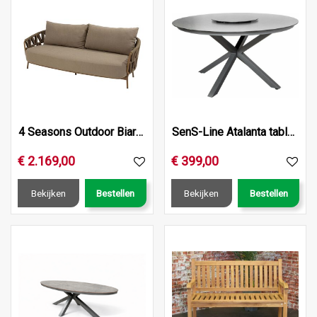
4 Seasons Outdoor Biarritz 3‑zits bank met kussens
SenS-Line Atalanta table Ø145x76cm
€
2.169
,
00
€
399
,
00
Bekijken
Bestellen
Bekijken
Bestellen