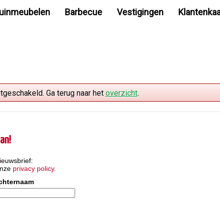
uinmeubelen
Barbecue
Vestigingen
Klantenkaa
itgeschakeld. Ga terug naar het
overzicht
.
an!
ieuwsbrief:
onze
privacy policy
.
chternaam