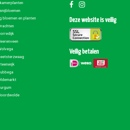
 kamerplanten
 snijbloemen
g bloemen en planten
Deze website is veilig
Drachten
orredijk
Heerenveen
Wolvega
Veilig betalen
Beetsterzwaag
teenwijk
Jubbega
Oldemarkt
Burgum
Noordwolde