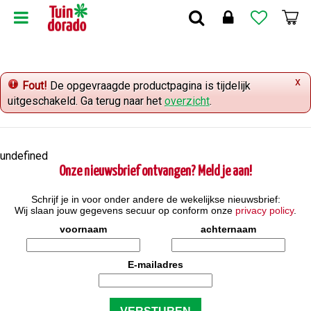
G
a
n
a
a
x
r
Fout!
De opgevraagde productpagina is tijdelijk
c
uitgeschakeld. Ga terug naar het
overzicht
.
o
n
t
undefined
e
Onze nieuwsbrief ontvangen? Meld je aan!
n
t
Schrijf je in voor onder andere de wekelijkse nieuwsbrief:
Wij slaan jouw gegevens secuur op conform onze
privacy policy
.
voornaam
achternaam
E-mailadres