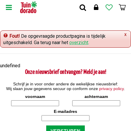
G
a
n
a
a
x
r
Fout!
De opgevraagde productpagina is tijdelijk
c
uitgeschakeld. Ga terug naar het
overzicht
.
o
n
t
undefined
e
Onze nieuwsbrief ontvangen? Meld je aan!
n
t
Schrijf je in voor onder andere de wekelijkse nieuwsbrief:
Wij slaan jouw gegevens secuur op conform onze
privacy policy
.
voornaam
achternaam
E-mailadres