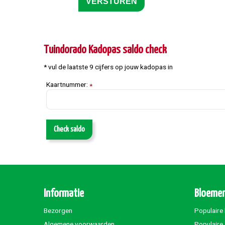
Tuindorado Kadopas saldo check
* vul de laatste 9 cijfers op jouw kadopas in
Kaartnummer:
*
Check saldo
Informatie
Bloemen
Bezorgen
Populaire
Algemene voorwaarden
Populaire