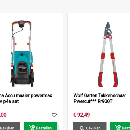
na Accu maaier powermax
Wolf Garten Takkenschaar
v p4a set
Pwercut*** Rr900T
,
00
€
92
,
49
Bekijken
Bestellen
Bekijken
Best