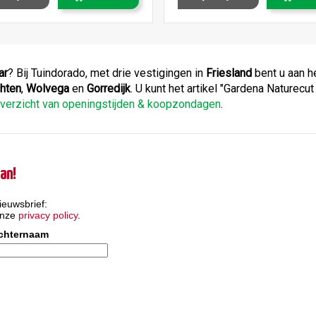
ar
? Bij Tuindorado, met drie vestigingen in
Friesland
bent u aan h
hten
,
Wolvega
en
Gorredijk
. U kunt het artikel "Gardena Naturec
verzicht van openingstijden & koopzondagen
.
an!
ieuwsbrief:
onze
privacy policy
.
chternaam