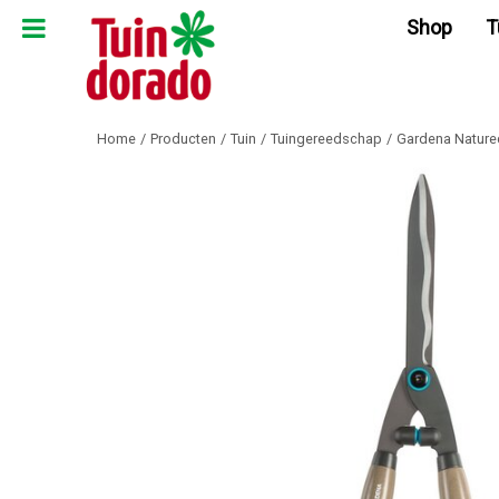
Ga
Shop
T
naar
content
Home
Producten
Tuin
Tuingereedschap
Gardena Nature