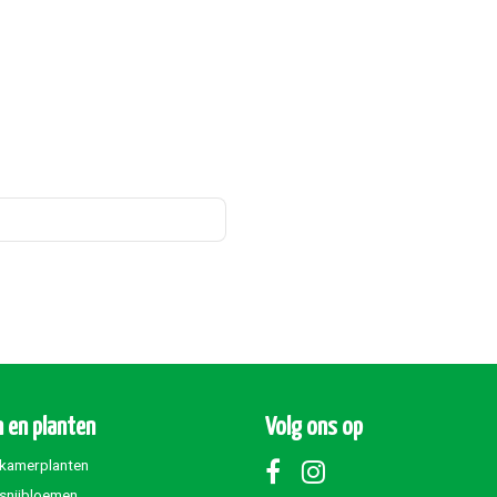
 en planten
Volg ons op
 kamerplanten
 snijbloemen