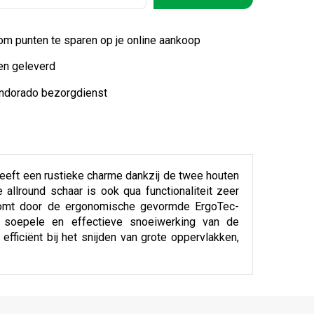
 om punten te sparen op je online aankoop
en geleverd
indorado bezorgdienst
heeft een rustieke charme dankzij de twee houten
llround schaar is ook qua functionaliteit zeer
t komt door de ergonomische gevormde ErgoTec-
e soepele en effectieve snoeiwerking van de
fficiënt bij het snijden van grote oppervlakken,