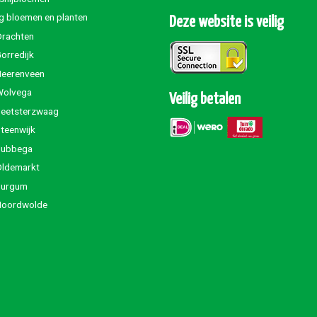
g bloemen en planten
Deze website is veilig
Drachten
orredijk
Heerenveen
Wolvega
Veilig betalen
Beetsterzwaag
teenwijk
Jubbega
Oldemarkt
Burgum
Noordwolde