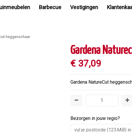
uinmeubelen
Barbecue
Vestigingen
Klantenkaa
cut heggenschaar
Gardena Nature
€
37
,
09
Gardena NatureCut heggensc
Bezorgen in jouw regio?