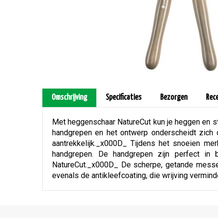
Omschrijving
Specificaties
Bezorgen
Rec
Met heggenschaar NatureCut kun je heggen en str
handgrepen en het ontwerp onderscheidt zich d
aantrekkelijk._x000D_ Tijdens het snoeien me
handgrepen. De handgrepen zijn perfect in 
NatureCut._x000D_ De scherpe, getande messen zo
evenals de antikleefcoating, die wrijving vermind