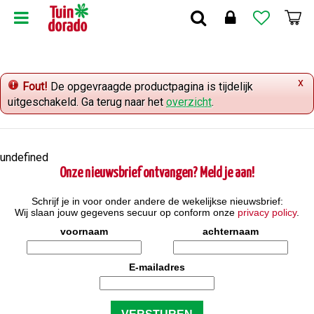
G
a
n
a
a
x
r
Fout!
De opgevraagde productpagina is tijdelijk
c
uitgeschakeld. Ga terug naar het
overzicht
.
o
n
t
undefined
e
Onze nieuwsbrief ontvangen? Meld je aan!
n
t
Schrijf je in voor onder andere de wekelijkse nieuwsbrief:
Wij slaan jouw gegevens secuur op conform onze
privacy policy
.
voornaam
achternaam
E-mailadres