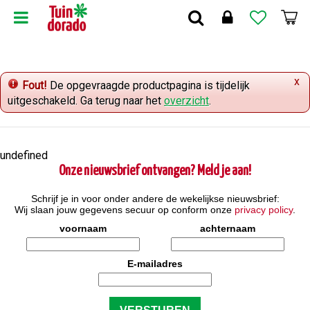
G
a
n
a
a
x
r
Fout!
De opgevraagde productpagina is tijdelijk
c
uitgeschakeld. Ga terug naar het
overzicht
.
o
n
t
undefined
e
Onze nieuwsbrief ontvangen? Meld je aan!
n
t
Schrijf je in voor onder andere de wekelijkse nieuwsbrief:
Wij slaan jouw gegevens secuur op conform onze
privacy policy
.
voornaam
achternaam
E-mailadres