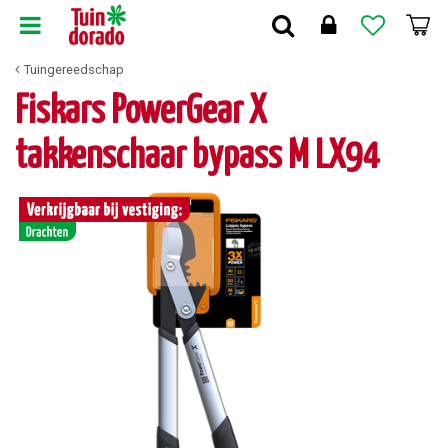
G
a
n
Tuingereedschap
a
a
Fiskars PowerGear X
r
c
takkenschaar bypass M LX94
o
n
t
e
n
t