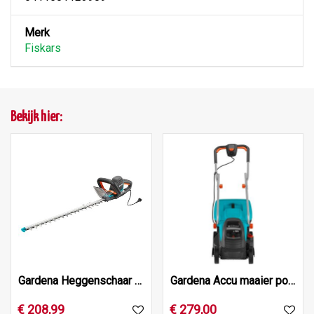
Merk
Fiskars
Bekijk hier:
Gardena Heggenschaar powercut 700/66
Gardena Accu maaier powermax 32/36v p4a set
€
208
,
99
€
279
,
00