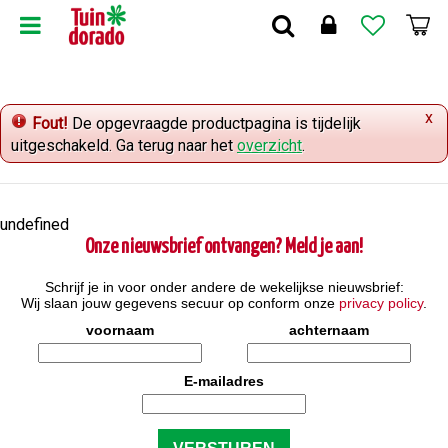
G
a
n
a
a
x
r
Fout!
De opgevraagde productpagina is tijdelijk
c
uitgeschakeld. Ga terug naar het
overzicht
.
o
n
t
undefined
e
Onze nieuwsbrief ontvangen? Meld je aan!
n
t
Schrijf je in voor onder andere de wekelijkse nieuwsbrief:
Wij slaan jouw gegevens secuur op conform onze
privacy policy
.
voornaam
achternaam
E-mailadres