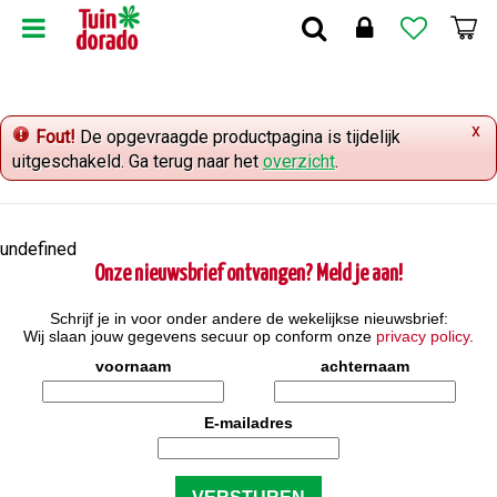
G
a
n
a
a
x
r
Fout!
De opgevraagde productpagina is tijdelijk
c
uitgeschakeld. Ga terug naar het
overzicht
.
o
n
t
undefined
e
Onze nieuwsbrief ontvangen? Meld je aan!
n
t
Schrijf je in voor onder andere de wekelijkse nieuwsbrief:
Wij slaan jouw gegevens secuur op conform onze
privacy policy
.
voornaam
achternaam
E-mailadres