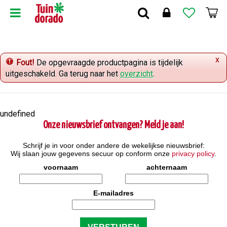
G
a
n
a
a
x
r
Fout!
De opgevraagde productpagina is tijdelijk
c
uitgeschakeld. Ga terug naar het
overzicht
.
o
n
t
undefined
e
Onze nieuwsbrief ontvangen? Meld je aan!
n
t
Schrijf je in voor onder andere de wekelijkse nieuwsbrief:
Wij slaan jouw gegevens secuur op conform onze
privacy policy
.
voornaam
achternaam
E-mailadres