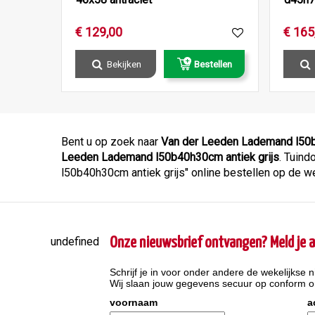
€
129
,
00
€
165
Bekijken
Bestellen
Bent u op zoek naar
Van der Leeden Lademand l50b
Leeden Lademand l50b40h30cm antiek grijs
. Tuind
l50b40h30cm antiek grijs" online bestellen op de w
undefined
Onze nieuwsbrief ontvangen? Meld je a
Schrijf je in voor onder andere de wekelijkse n
Wij slaan jouw gegevens secuur op conform 
voornaam
a