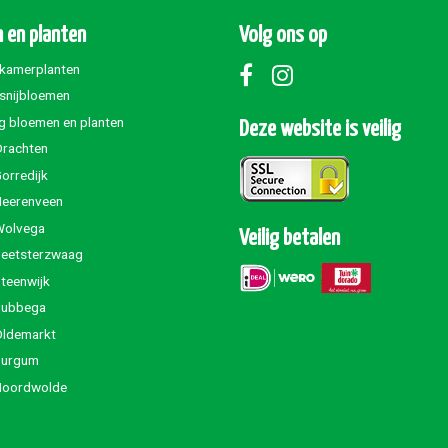
 en planten
Volg ons op
 kamerplanten
 snijbloemen
g bloemen en planten
Deze website is veilig
Drachten
orredijk
Heerenveen
Wolvega
Veilig betalen
Beetsterzwaag
teenwijk
Jubbega
Oldemarkt
Burgum
Noordwolde