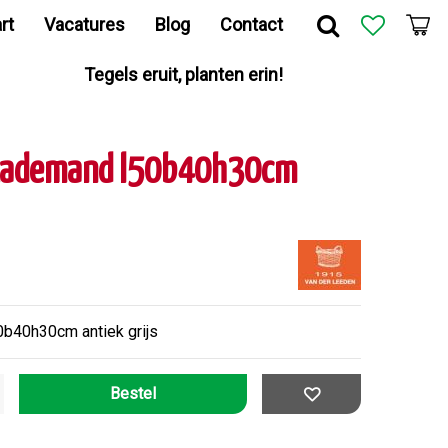
rt
Vacatures
Blog
Contact
Tegels eruit, planten erin!
 Lademand l50b40h30cm
b40h30cm antiek grijs