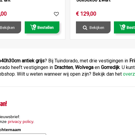
,
00
€
129
,
00
Bekijken
Bestellen
Bekijken
Best
40h30cm antiek grijs
? Bij Tuindorado, met drie vestigingen in
Fr
orado heeft vestigingen in
Drachten
,
Wolvega
en
Gorredijk
. U kun
ebshop. Wilt u weten wanneer wij open zijn? Bekijk dan het
overz
an!
ieuwsbrief:
onze
privacy policy
.
chternaam