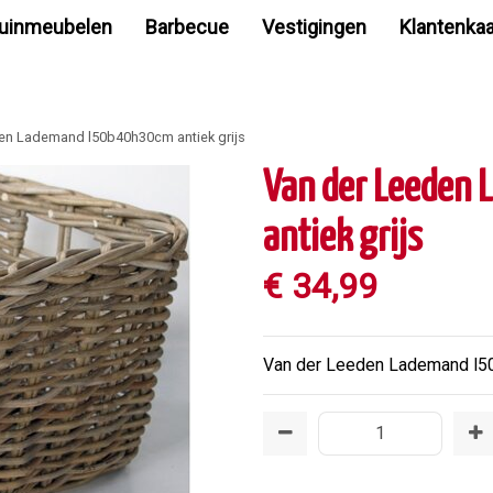
uinmeubelen
Barbecue
Vestigingen
Klantenkaa
en Lademand l50b40h30cm antiek grijs
Van der Leeden
antiek grijs
€
34
,
99
Van der Leeden Lademand l50