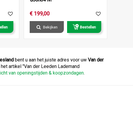
€
199
,
00
ellen
Bekijken
Bestellen
iesland
bent u aan het juiste adres voor uw
Van der
t het artikel "Van der Leeden Lademand
icht van openingstijden & koopzondagen
.