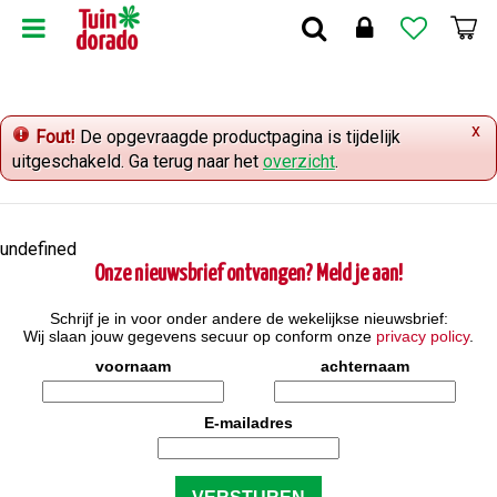
G
a
n
a
a
x
r
Fout!
De opgevraagde productpagina is tijdelijk
c
uitgeschakeld. Ga terug naar het
overzicht
.
o
n
t
undefined
e
Onze nieuwsbrief ontvangen? Meld je aan!
n
t
Schrijf je in voor onder andere de wekelijkse nieuwsbrief:
Wij slaan jouw gegevens secuur op conform onze
privacy policy
.
voornaam
achternaam
E-mailadres