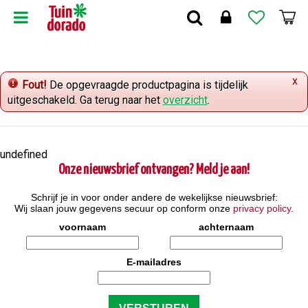
G
a
n
a
a
x
r
Fout!
De opgevraagde productpagina is tijdelijk
c
uitgeschakeld. Ga terug naar het
overzicht
.
o
n
t
undefined
e
Onze nieuwsbrief ontvangen? Meld je aan!
n
t
Schrijf je in voor onder andere de wekelijkse nieuwsbrief:
Wij slaan jouw gegevens secuur op conform onze
privacy policy
.
voornaam
achternaam
E-mailadres