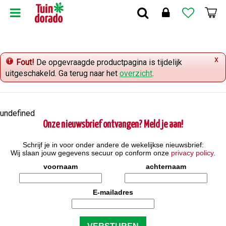
G
a
n
a
a
x
r
Fout!
De opgevraagde productpagina is tijdelijk
c
uitgeschakeld. Ga terug naar het
overzicht
.
o
n
t
undefined
e
Onze nieuwsbrief ontvangen? Meld je aan!
n
t
Schrijf je in voor onder andere de wekelijkse nieuwsbrief:
Wij slaan jouw gegevens secuur op conform onze
privacy policy
.
voornaam
achternaam
E-mailadres