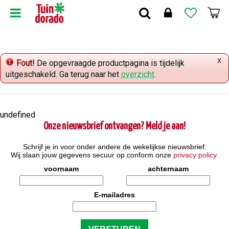
G
a
n
a
a
x
r
Fout!
De opgevraagde productpagina is tijdelijk
c
uitgeschakeld. Ga terug naar het
overzicht
.
o
n
t
undefined
e
Onze nieuwsbrief ontvangen? Meld je aan!
n
t
Schrijf je in voor onder andere de wekelijkse nieuwsbrief:
Wij slaan jouw gegevens secuur op conform onze
privacy policy
.
voornaam
achternaam
E-mailadres