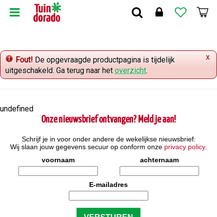
G
a
n
a
a
x
r
Fout!
De opgevraagde productpagina is tijdelijk
c
uitgeschakeld. Ga terug naar het
overzicht
.
o
n
t
undefined
e
Onze nieuwsbrief ontvangen? Meld je aan!
n
t
Schrijf je in voor onder andere de wekelijkse nieuwsbrief:
Wij slaan jouw gegevens secuur op conform onze
privacy policy
.
voornaam
achternaam
E-mailadres